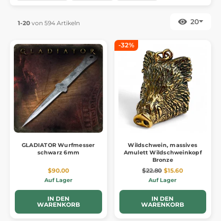
20
1-20
von 594 Artikeln
-32%
GLADIATOR Wurfmesser
Wildschwein, massives
schwarz 6mm
Amulett Wildschweinkopf
Bronze
$90.00
$22.80
$15.60
Auf Lager
Auf Lager
IN DEN
IN DEN
WARENKORB
WARENKORB