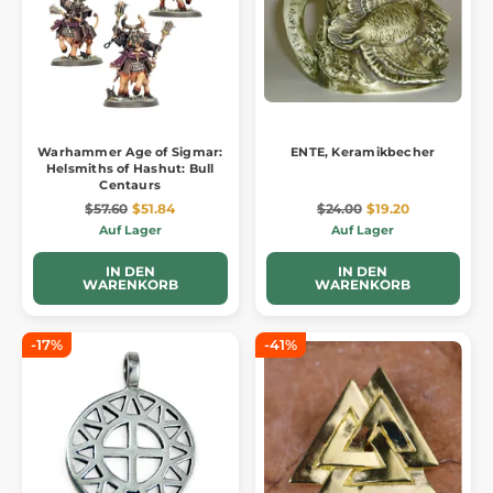
Warhammer Age of Sigmar:
ENTE, Keramikbecher
Helsmiths of Hashut: Bull
Centaurs
$57.60
$51.84
$24.00
$19.20
Auf Lager
Auf Lager
IN DEN
IN DEN
WARENKORB
WARENKORB
-17%
-41%