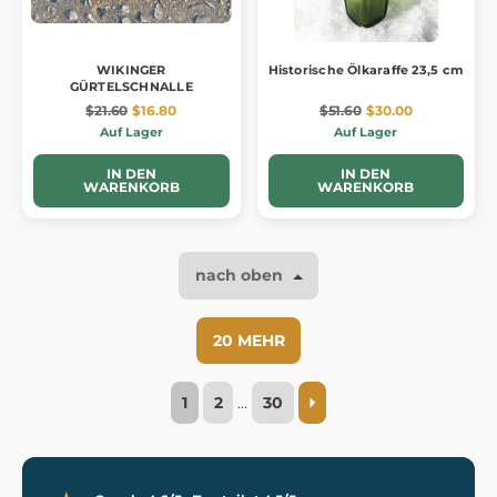
WIKINGER
Historische Ölkaraffe 23,5 cm
GÜRTELSCHNALLE
$21.60
$16.80
$51.60
$30.00
Auf Lager
Auf Lager
IN DEN
IN DEN
WARENKORB
WARENKORB
nach oben
20 MEHR
1
2
…
30