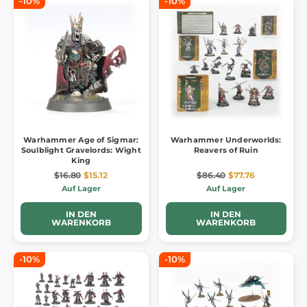
-10%
-10%
Warhammer Age of Sigmar:
Warhammer Underworlds:
Soulblight Gravelords: Wight
Reavers of Ruin
King
$16.80
$15.12
$86.40
$77.76
Auf Lager
Auf Lager
IN DEN
IN DEN
WARENKORB
WARENKORB
-10%
-10%