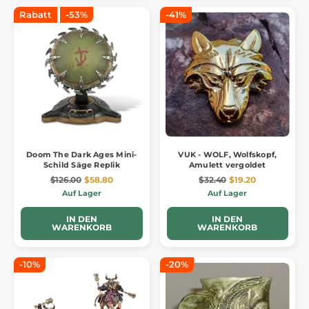
Rabatt
-53%
-41%
Doom The Dark Ages Mini-
VUK - WOLF, Wolfskopf,
Schild Säge Replik
Amulett vergoldet
$126.00
$58.80
$32.40
$19.20
Auf Lager
Auf Lager
IN DEN
IN DEN
WARENKORB
WARENKORB
-10%
-20%