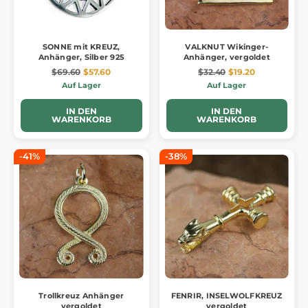
SONNE mit KREUZ,
VALKNUT Wikinger-
Anhänger, Silber 925
Anhänger, vergoldet
$69.60
$57.60
$32.40
$19.20
Auf Lager
Auf Lager
IN DEN
IN DEN
WARENKORB
WARENKORB
-41%
-38%
Trollkreuz Anhänger
FENRIR, INSELWOLFKREUZ
vergoldet
vergoldet