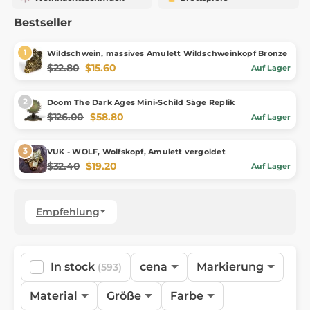
Bestseller
Wildschwein, massives Amulett Wildschweinkopf Bronze
$22.80
$15.60
Auf Lager
Doom The Dark Ages Mini-Schild Säge Replik
$126.00
$58.80
Auf Lager
VUK - WOLF, Wolfskopf, Amulett vergoldet
$32.40
$19.20
Auf Lager
Empfehlung
In stock
cena
Markierung
(593)
Material
Größe
Farbe