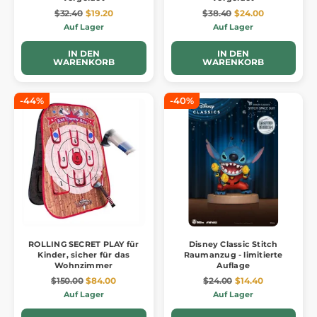
$32.40
$19.20
$38.40
$24.00
Auf Lager
Auf Lager
IN DEN
IN DEN
WARENKORB
WARENKORB
-44%
-40%
ROLLING SECRET PLAY für
Disney Classic Stitch
Kinder, sicher für das
Raumanzug - limitierte
Wohnzimmer
Auflage
$150.00
$84.00
$24.00
$14.40
Auf Lager
Auf Lager