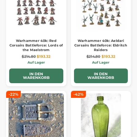
Warhammer 40k: Red
Warhammer 40k: Aeldari
Corsairs Battleforce: Lords of
Corsairs Battleforce: Eldritch
the Maelstrom
Raiders
$214.80
$193.32
$214.80
$193.32
Auf Lager
Auf Lager
IN DEN
IN DEN
WARENKORB
WARENKORB
-22%
-42%