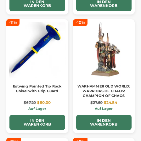
IN DEN
IN DEN
WARENKORB
WARENKORB
-11%
-10%
Estwing Pointed Tip Rock
WARHAMMER OLD WORLD:
Chisel with Grip Guard
WARRIORS OF CHAOS:
CHAMPION OF CHAOS
$67.20
$60.00
$27.60
$24.84
Auf Lager
Auf Lager
IN DEN
IN DEN
WARENKORB
WARENKORB