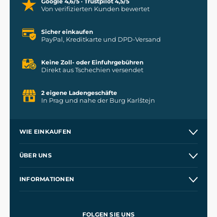
Google 4,6/5 · Trustpilot 4,5/5
Von verifizierten Kunden bewertet
Sicher einkaufen
PayPal, Kreditkarte und DPD-Versand
Keine Zoll- oder Einfuhrgebühren
Direkt aus Tschechien versendet
2 eigene Ladengeschäfte
In Prag und nahe der Burg Karlštejn
WIE EINKAUFEN
Versand und Zahlung
ÜBER UNS
Großhandel
Unsere Geschichte
INFORMATIONEN
Kontakt
Unsere Werkstätten
Allgemeine Geschäftsbedingungen
Referenzen
und
Kingdom Come: Deliverance
Datenschutzerklärung
FOLGEN SIE UNS