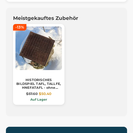
Meistgekauftes Zubehör
-13%
HISTORISCHES
BILDSPIEL TAFL, TALLFE,
HNEFATAFL - ohne
Steine, Spielfläche
$57.60
$50.40
Auf Lager