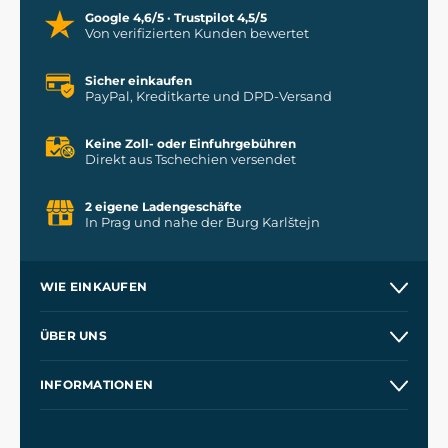
Google 4,6/5 · Trustpilot 4,5/5
Von verifizierten Kunden bewertet
Sicher einkaufen
PayPal, Kreditkarte und DPD-Versand
Keine Zoll- oder Einfuhrgebühren
Direkt aus Tschechien versendet
2 eigene Ladengeschäfte
In Prag und nahe der Burg Karlštejn
WIE EINKAUFEN
Versand und Zahlung
ÜBER UNS
Großhandel
Unsere Geschichte
INFORMATIONEN
Kontakt
Unsere Werkstätten
Allgemeine Geschäftsbedingungen
Referenzen
und
Kingdom Come: Deliverance