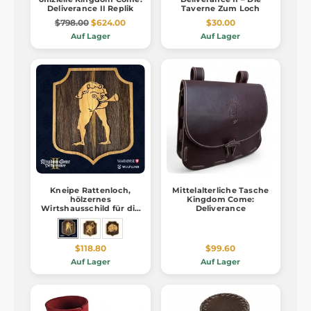
Deliverance II Replik
Taverne Zum Loch
$798.00
$624.00
$30.00
Auf Lager
Auf Lager
Kneipe Rattenloch,
Mittelalterliche Tasche
hölzernes
Kingdom Come:
Wirtshausschild für die
Deliverance
Wand, Kingdom Come:
Deliverance 2
$118.80
$99.60
Auf Lager
Auf Lager