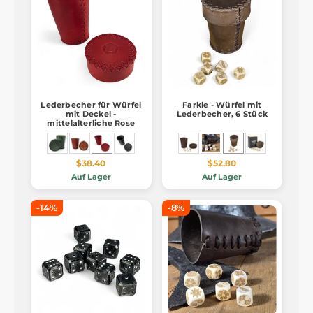
Lederbecher für Würfel
Farkle - Würfel mit
mit Deckel -
Lederbecher, 6 Stück
mittelalterliche Rose
$38.40
$52.80
Auf Lager
Auf Lager
-14%
-8%