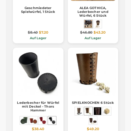
Geschmiedeter
ALEA GOTHICA,
Spielwürfel, 1 Stück
Lederbecher und
Würfel, 6 Stück
$8.40
$7.20
$46.80
$43.20
Auf Lager
Auf Lager
Lederbecher für Würfel
SPIELKNOCHEN 6 Stück
mit Deckel - Thors
Hammer
$38.40
$49.20