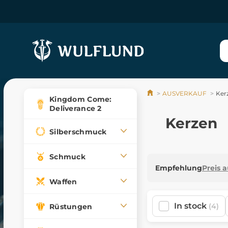
AUSVERKAUF
Ker
Kingdom Come:
Deliverance 2
Kerzen
Silberschmuck
Schmuck
Empfehlung
Preis 
Waffen
In stock
(4)
Rüstungen