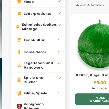
Mode
1-4
von 4 Artikeln
Lederprodukte
Schmiedearbeiten,
Mintage
Tischkultur
Home decor
Lagerleben und
Handwerk
KERZE, Kugel 8 
Spiele und
Bücher
$6.00
Auf Lager
Filme, Spiele
IN DEN
WARENKOR
Königreich
Böhmen