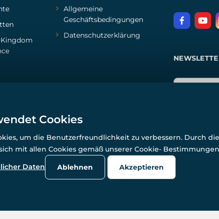
hte
Allgemeine
Geschäftsbedingungen
tten
Datenschutzerklärung
d
Kingdom
nce
NEWSLETTE
wendet Cookies
ies, um die Benutzerfreundlichkeit zu verbessern. Durch di
 sich mit allen Cookies gemäß unserer Cookie- Bestimmunge
© Alle Rechte vorbehalten. www.wulflund.de 2007-2026.
Powered by
Simplia.cz
, protected by reCAPTCHA.
licher Daten
Ablehnen
Akzeptieren