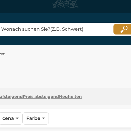
zen
aufsteigend
Preis absteigend
Neuheiten
cena
Farbe