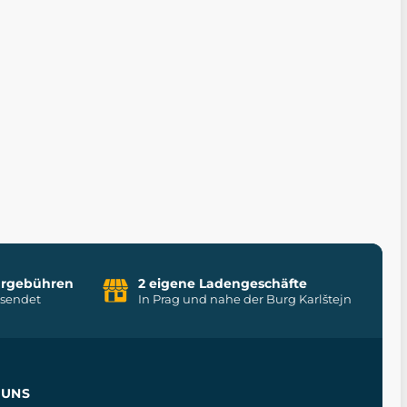
uhrgebühren
2 eigene Ladengeschäfte
rsendet
In Prag und nahe der Burg Karlštejn
 UNS