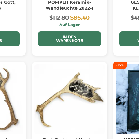
r Gott,
POMPEII Keramik-
GE
e
Wandleuchte 2022-1
KL
$112.80
$86.40
$4
Auf Lager
IN DEN
B
WARENKORB
-15%