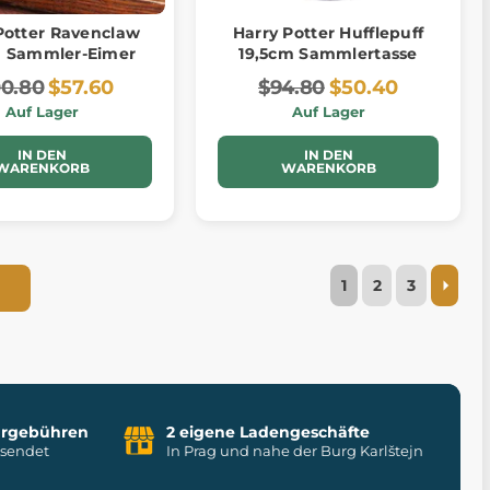
Potter Ravenclaw
Harry Potter Hufflepuff
m Sammler-Eimer
19,5cm Sammlertasse
00.80
$57.60
$94.80
$50.40
Auf Lager
Auf Lager
IN DEN
IN DEN
WARENKORB
WARENKORB
1
2
3
uhrgebühren
2 eigene Ladengeschäfte
rsendet
In Prag und nahe der Burg Karlštejn