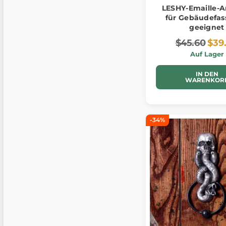
LESHY-Emaille-A
für Gebäudefa
geeignet
$45.60
$39
Auf Lager
IN DEN
WARENKOR
-34%