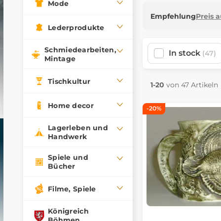
Mode
Empfehlung
Preis 
Lederprodukte
Schmiedearbeiten,
In stock
(47)
Mintage
Tischkultur
1-20
von 47 Artikeln
Home decor
-20%
Lagerleben und
Handwerk
Spiele und
Bücher
Filme, Spiele
Königreich
Böhmen