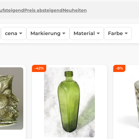
aufsteigend
Preis absteigend
Neuheiten
cena
Markierung
Material
Farbe
-42%
-8%