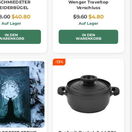
SCHMIEDETER
Wenger Traveltop
EIDERBÜGEL
Verschluss
8.00
$40.80
$9.60
$4.80
Auf Lager
Auf Lager
IN DEN
IN DEN
WARENKORB
WARENKORB
-13%