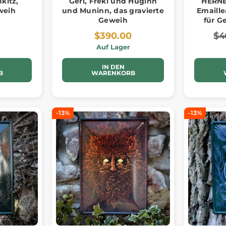
kitz,
Geri, Freki und Huginn
HERNE
weih
und Muninn, das gravierte
Emaille
Geweih
für G
$390.00
$4
Auf Lager
IN DEN
B
WARENKORB
-13%
-13%