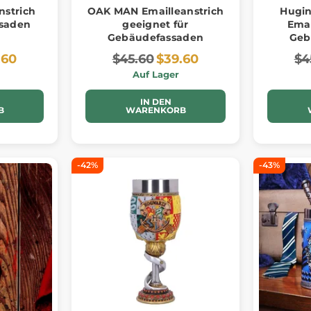
nstrich
OAK MAN Emailleanstrich
Hugin
ssaden
geeignet für
Emai
Gebäudefassaden
Geb
.60
$45.60
$39.60
$4
Auf Lager
IN DEN
B
WARENKORB
-42%
-43%