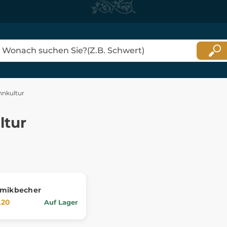
nkultur
tur
amikbecher
.20
Auf Lager