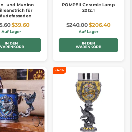
n- und Muninn-
POMPEII Ceramic Lamp
lleanstrich für
2012.1
äudefassaden
5.60
$39.60
$240.00
$206.40
Auf Lager
Auf Lager
IN DEN
IN DEN
WARENKORB
WARENKORB
-47%