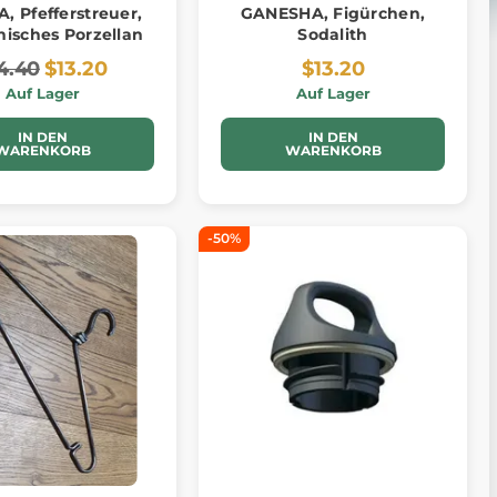
, Pfefferstreuer,
GANESHA, Figürchen,
hisches Porzellan
Sodalith
4.40
$13.20
$13.20
Auf Lager
Auf Lager
IN DEN
IN DEN
WARENKORB
WARENKORB
-50%