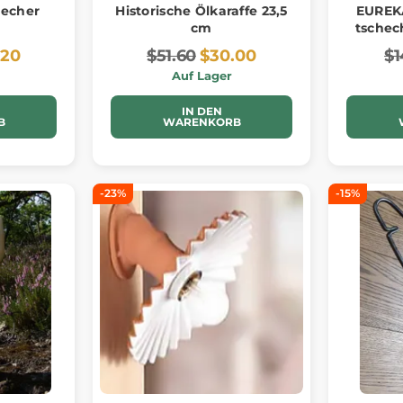
becher
Historische Ölkaraffe 23,5
EUREKA
cm
tschec
.20
$51.60
$30.00
$1
Auf Lager
IN DEN
B
WARENKORB
-23%
-15%