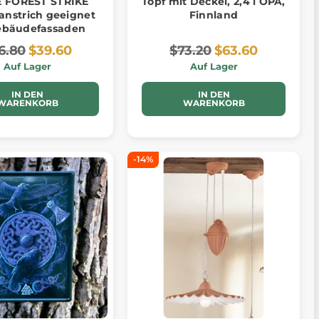
 FOREST STRIKE
Topf mit Deckel, 2,4 l OPA,
anstrich geeignet
Finnland
ebäudefassaden
6.80
$39.60
$73.20
$63.60
Auf Lager
Auf Lager
IN DEN
IN DEN
WARENKORB
WARENKORB
-14%