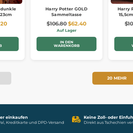
 dunkle
Harry Potter GOLD
Harry 
 23cm
Sammeltasse
15,5c
.20
$106.80
$62.40
$1
Auf Lager
IN DEN
B
WARENKORB
20 MEHR
her einkaufen
Keine Zoll- oder Einf
al, Kreditkarte und DPD-Versand
Direkt aus Tschechien ve