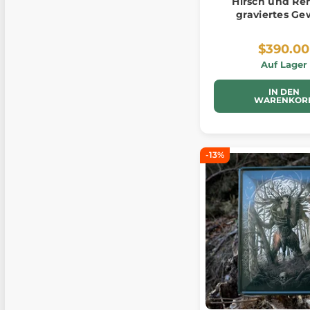
Hirsch und Reh
graviertes Ge
$390.00
Auf Lager
IN DEN
WARENKOR
-13%