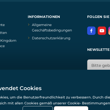
INFORMATIONEN
FOLGEN SIE
hte
Allgemeine
Geschäftsbedingungen
tten
Datenschutzerklärung
d
Kingdom
nce
NEWSLETTE
wendet Cookies
ies, um die Benutzerfreundlichkeit zu verbessern. Durch di
© Alle Rechte vorbehalten. www.wulflund.de 2007-2026.
Powered by
Simplia.cz
, protected by reCAPTCHA.
 sich mit allen Cookies gemäß unserer Cookie- Bestimmunge