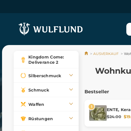
AUSVERKAUF
Woh
Kingdom Come:
Deliverance 2
Wohnkul
Silberschmuck
Schmuck
Bestseller
Waffen
ENTE, Ker
$24.00
$19
Rüstungen