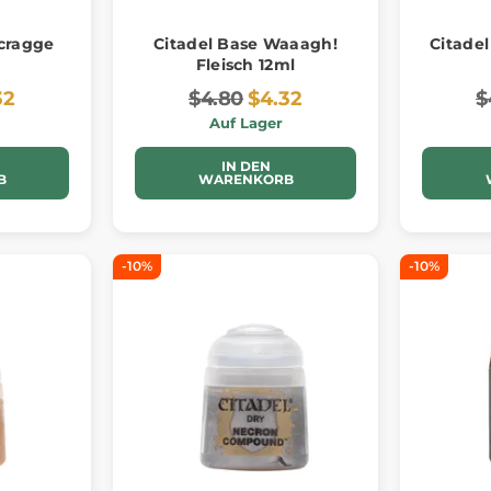
cragge
Citadel Base Waaagh!
Citadel
Fleisch 12ml
32
$4.80
$4.32
$
Auf Lager
IN DEN
B
WARENKORB
-10%
-10%