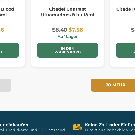
t Blood
Citadel Contrast
Citadel 
8ml
Ultramarines Blau 18ml
56
$8.40
$7.56
$
Auf Lager
IN DEN
B
WARENKORB
20 MEHR
her einkaufen
Keine Zoll- oder Einf
al, Kreditkarte und DPD-Versand
Direkt aus Tschechien ve