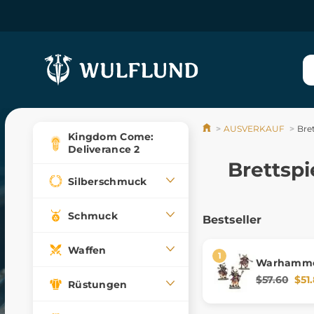
AUSVERKAUF
Bret
Kingdom Come:
Deliverance 2
Brettspi
Silberschmuck
Schmuck
Bestseller
Waffen
Warhammer
Helsmiths 
$57.60
$51
Rüstungen
Centaurs