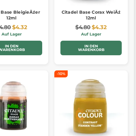
 Base BleigieĂźer
Citadel Base Corax WeiĂź
12ml
12ml
4.80
$4.32
$4.80
$4.32
Auf Lager
Auf Lager
IN DEN
IN DEN
WARENKORB
WARENKORB
-10%