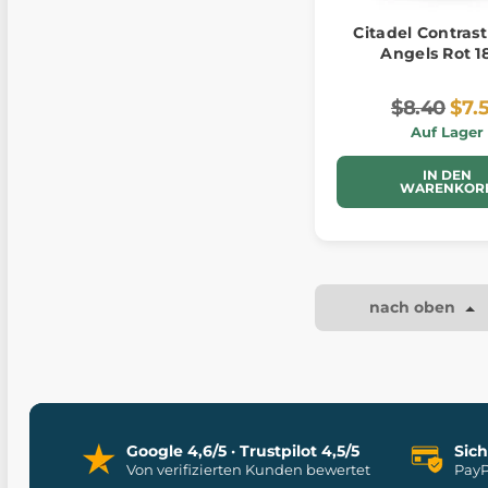
Citadel Contras
Angels Rot 1
$8.40
$7.
Auf Lager
IN DEN
WARENKOR
nach oben
Google 4,6/5 · Trustpilot 4,5/5
Sic
Von verifizierten Kunden bewertet
PayP