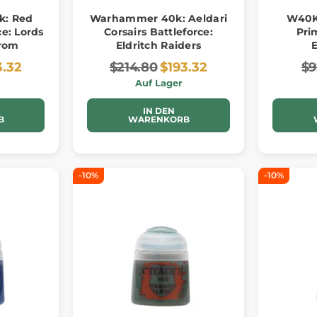
: Red
Warhammer 40k: Aeldari
W40K
ce: Lords
Corsairs Battleforce:
Pri
trom
Eldritch Raiders
3.32
$214.80
$193.32
$9
Auf Lager
IN DEN
B
WARENKORB
-10%
-10%