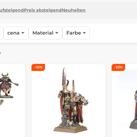
aufsteigend
Preis absteigend
Neuheiten
cena
Material
Farbe
n
-10%
-10%