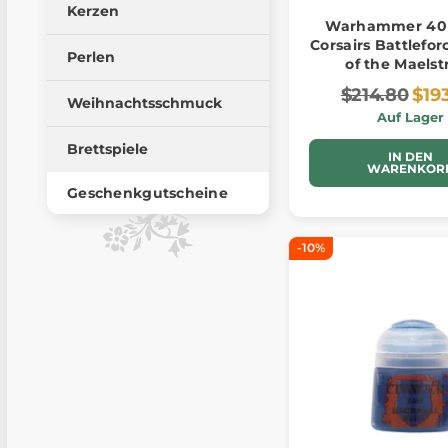
Kerzen
Warhammer 40k
Corsairs Battlefor
Perlen
of the Maels
$214.80
$19
Weihnachtsschmuck
Auf Lager
Brettspiele
IN DEN
WARENKOR
Geschenkgutscheine
-10%