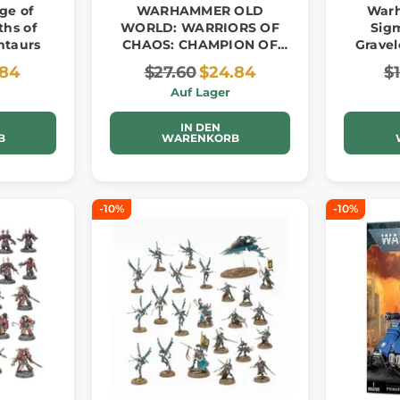
e of
WARHAMMER OLD
War
ths of
WORLD: WARRIORS OF
Sigm
ntaurs
CHAOS: CHAMPION OF
Gravel
CHAOS
.84
$27.60
$24.84
$
Auf Lager
IN DEN
B
WARENKORB
-10%
-10%