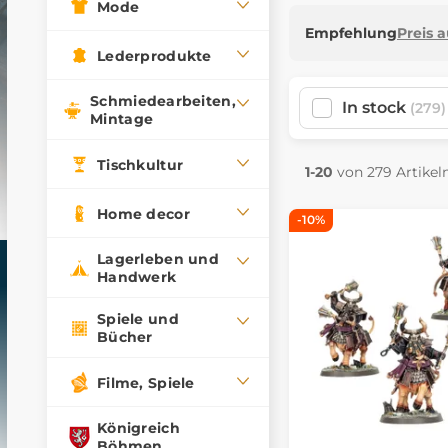
Mode
Empfehlung
Preis 
Lederprodukte
Schmiedearbeiten,
In stock
(279)
Mintage
Tischkultur
1-20
von 279 Artikel
Home decor
-10%
Lagerleben und
Handwerk
Spiele und
Bücher
Filme, Spiele
Königreich
Böhmen