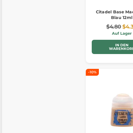
Citadel Base Ma
Blau 12ml
$4.80
$4.
Auf Lager
IN DEN
WARENKOR
-10%