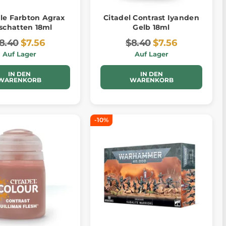
lle Farbton Agrax
Citadel Contrast Iyanden
schatten 18ml
Gelb 18ml
8.40
$7.56
$8.40
$7.56
Auf Lager
Auf Lager
IN DEN
IN DEN
WARENKORB
WARENKORB
-10%