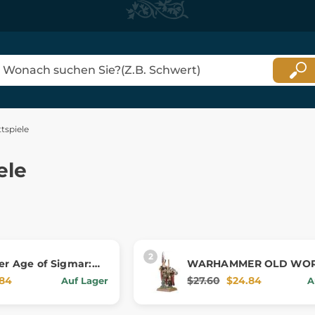
tspiele
ele
 Age of Sigmar:
WARHAMMER OLD WOR
of Hashut: Bull
WARRIORS OF CHAOS:
.84
$27.60
$24.84
Auf Lager
A
CHAMPION OF CHAOS