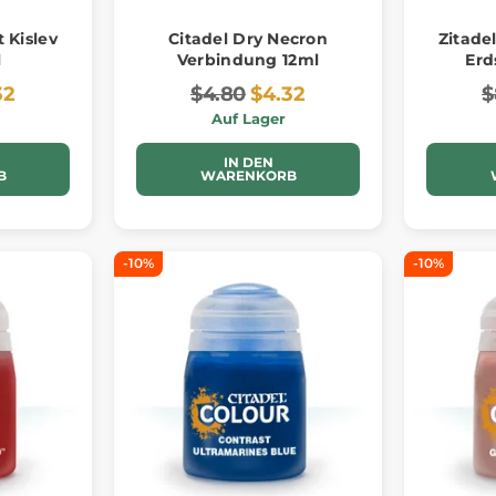
 Kislev
Citadel Dry Necron
Zitade
l
Verbindung 12ml
Erd
32
$4.80
$4.32
$
Auf Lager
IN DEN
B
WARENKORB
-10%
-10%