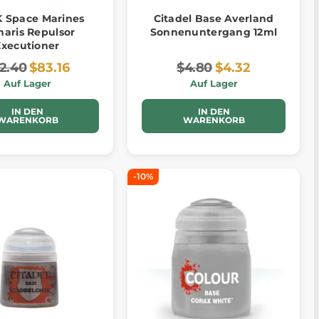
 Space Marines
Citadel Base Averland
maris Repulsor
Sonnenuntergang 12ml
Executioner
2.40
$83.16
$4.80
$4.32
Auf Lager
Auf Lager
IN DEN
IN DEN
WARENKORB
WARENKORB
-10%