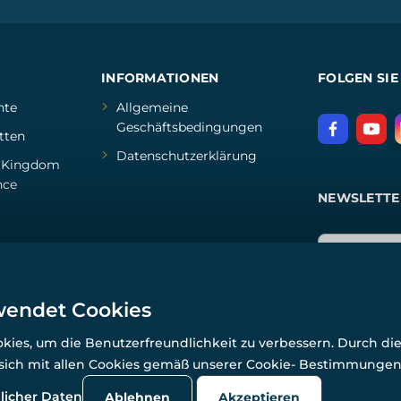
INFORMATIONEN
FOLGEN SIE
hte
Allgemeine
Geschäftsbedingungen
tten
Datenschutzerklärung
d
Kingdom
nce
NEWSLETTE
wendet Cookies
ies, um die Benutzerfreundlichkeit zu verbessern. Durch di
 sich mit allen Cookies gemäß unserer Cookie- Bestimmunge
© Alle Rechte vorbehalten. www.wulflund.de 2007-2026.
Powered by
Simplia.cz
, protected by reCAPTCHA.
licher Daten
Ablehnen
Akzeptieren