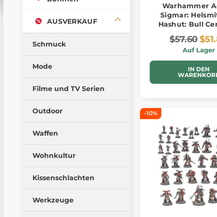
Warhammer Ag
Sigmar: Helsmi
AUSVERKAUF
Hashut: Bull Ce
$57.60
$51
Schmuck
Auf Lager
Mode
IN DEN
WARENKOR
Filme und TV Serien
Outdoor
-10%
Waffen
Wohnkultur
Kissenschlachten
Werkzeuge