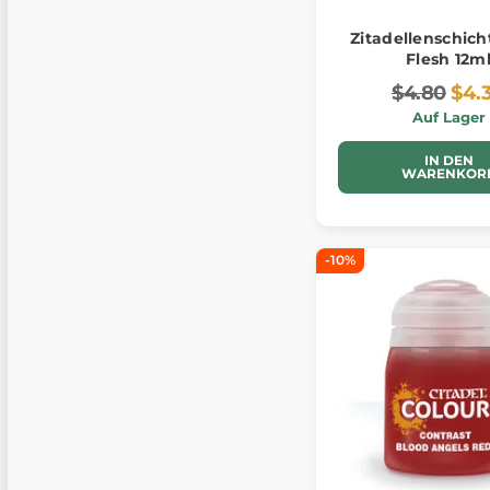
Zitadellenschicht
Flesh 12m
$4.80
$4.
Auf Lager
IN DEN
WARENKOR
-10%