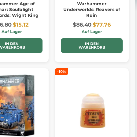
hammer Age of
Warhammer
ar: Soulblight
Underworlds: Reavers of
ords: Wight King
Ruin
16.80
$15.12
$86.40
$77.76
Auf Lager
Auf Lager
IN DEN
IN DEN
WARENKORB
WARENKORB
-10%