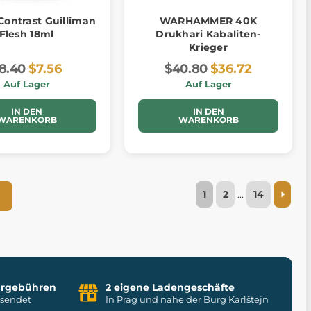
Contrast Guilliman
WARHAMMER 40K
Flesh 18ml
Drukhari Kabaliten-
Krieger
8.40
$7.56
$40.80
$36.72
Auf Lager
Auf Lager
IN DEN
IN DEN
WARENKORB
WARENKORB
1
2
…
14
uhrgebühren
2 eigene Ladengeschäfte
rsendet
In Prag und nahe der Burg Karlštejn