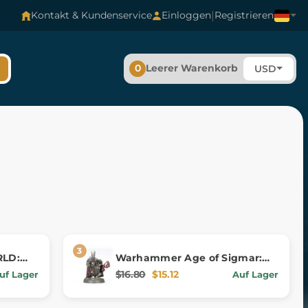
|
Kontakt & Kundenservice
Einloggen
Registrieren
0
Leerer Warenkorb
USD
LD:
Warhammer Age of Sigmar:
Soulblight Gravelords: Wight
$16.80
$15.12
uf Lager
Auf Lager
King