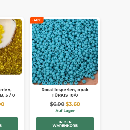
-40%
erlen,
Rocaillesperlen, opak
, 5 / 0
TÜRKIS 10/0
00
$6.00
$3.60
Auf Lager
IN DEN
B
WARENKORB