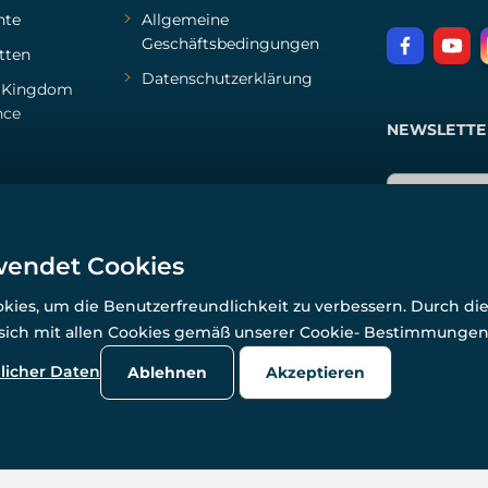
hte
Allgemeine
Geschäftsbedingungen
tten
Datenschutzerklärung
d
Kingdom
nce
NEWSLETTE
wendet Cookies
ies, um die Benutzerfreundlichkeit zu verbessern. Durch di
 sich mit allen Cookies gemäß unserer Cookie- Bestimmunge
© Alle Rechte vorbehalten. www.wulflund.de 2007-2026.
Powered by
Simplia.cz
, protected by reCAPTCHA.
licher Daten
Ablehnen
Akzeptieren