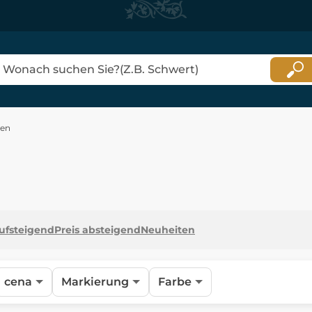
len
aufsteigend
Preis absteigend
Neuheiten
cena
Markierung
Farbe