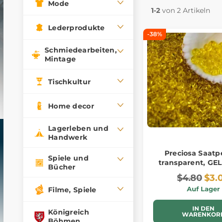
Mode
1-2
von 2 Artikeln
Lederprodukte
-38%
Schmiedearbeiten,
Mintage
Tischkultur
Home decor
Lagerleben und
Handwerk
Preciosa Saatp
Spiele und
transparent, GELB
Bücher
$4.80
$3.
Auf Lager
Filme, Spiele
IN DEN
Königreich
WARENKOR
Böhmen