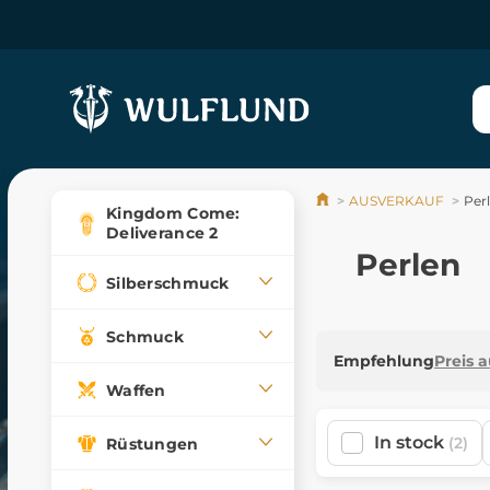
AUSVERKAUF
Per
Kingdom Come:
Deliverance 2
Perlen
Silberschmuck
Schmuck
Empfehlung
Preis 
Waffen
In stock
(2)
Rüstungen