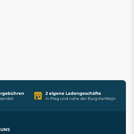
uhrgebühren
2 eigene Ladengeschäfte
rsendet
In Prag und nahe der Burg Karlštejn
 UNS