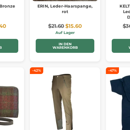
 Bronze
ERIN, Leder-Haarspange,
KEL
rot
Le
D
.40
$21.60
$15.60
$3
Auf Lager
IN DEN
B
WARENKORB
-42%
-47%