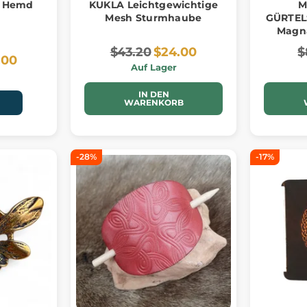
O Hemd
KUKLA Leichtgewichtige
M
Mesh Sturmhaube
GÜRTEL
Magna
$43.20
$24.00
$
.00
Auf Lager
IN DEN
WARENKORB
-28%
-17%