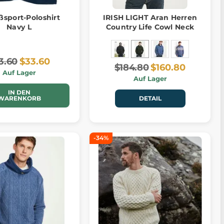
ßsport-Poloshirt
IRISH LIGHT Aran Herren
Navy L
Country Life Cowl Neck
3.60
$33.60
$184.80
$160.80
Auf Lager
Auf Lager
IN DEN
WARENKORB
DETAIL
-34%