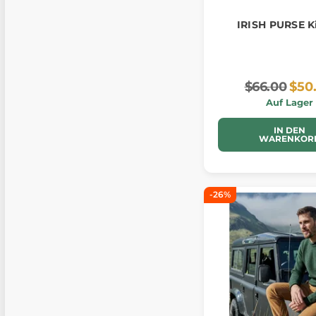
IRISH PURSE Ki
$66.00
$50
Auf Lager
IN DEN
WARENKOR
-26%