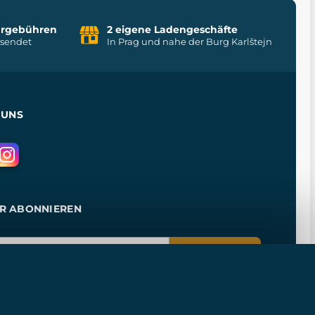
uhrgebühren
2 eigene Ladengeschäfte
rsendet
In Prag und nahe der Burg Karlštejn
 UNS
R ABONNIEREN
ANMELDEN