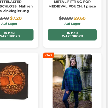
ITTELALTER
METAL FITTING FOR
SCHLOSS, Mähren
MEDIEVAL POUCH, 1 piece
 Zinklegierung
8.40
$7.20
$10.80
$9.60
Auf Lager
Auf Lager
IN DEN
IN DEN
WARENKORB
WARENKORB
-34%