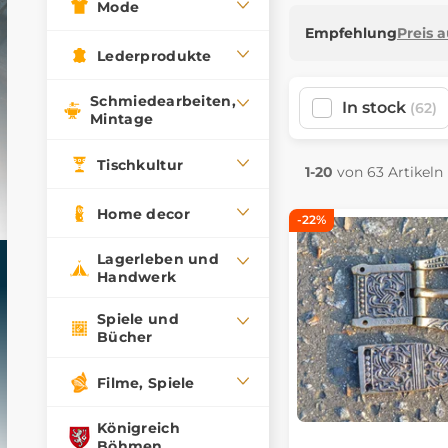
Mode
Empfehlung
Preis 
Lederprodukte
Schmiedearbeiten,
In stock
(62)
Mintage
Tischkultur
1-20
von 63 Artikeln
Home decor
-22%
Lagerleben und
Handwerk
Spiele und
Bücher
Filme, Spiele
Königreich
Böhmen