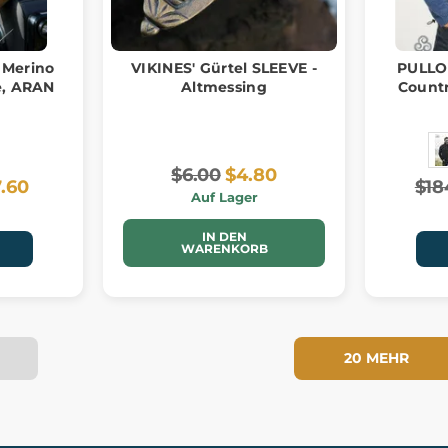
, Merino
VIKINES' Gürtel SLEEVE -
PULLO
e, ARAN
Altmessing
Countr
$6.00
$4.80
7.60
$18
Auf Lager
IN DEN
WARENKORB
20 MEHR