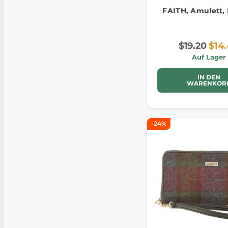
FAITH, Amulett,
$19.20
$14
Auf Lager
IN DEN
WARENKOR
-24%