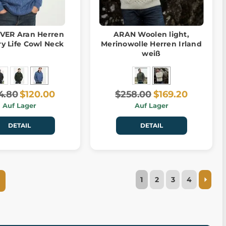
VER Aran Herren
ARAN Woolen light,
y Life Cowl Neck
Merinowolle Herren Irland
weiß
4.80
$120.00
$258.00
$169.20
Auf Lager
Auf Lager
DETAIL
DETAIL
1
2
3
4