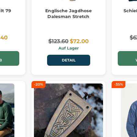
lt 79
Englische Jagdhose
Schie
Dalesman Stretch
.40
$6
$123.60
$72.00
Auf Lager
B
DETAIL
-20%
-35%