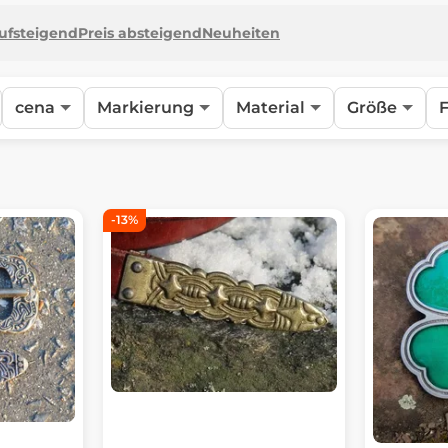
aufsteigend
Preis absteigend
Neuheiten
cena
Markierung
Material
Größe
-13%