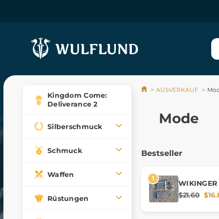
AUSVERKAUF
Mo
Kingdom Come:
Deliverance 2
Mode
Silberschmuck
Schmuck
Bestseller
Waffen
WIKINGER
$21.60
$16.
Rüstungen