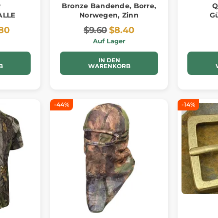
R
Bronze Bandende, Borre,
Q
ALLE
Norwegen, Zinn
Gü
.80
$9.60
$8.40
Auf Lager
IN DEN
B
WARENKORB
-44%
-14%