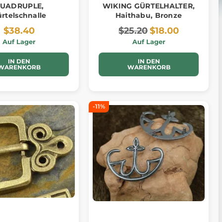
UADRUPLE,
WIKING GÜRTELHALTER,
rtelschnalle
Haithabu, Bronze
$38.40
$25.20
$18.00
Auf Lager
Auf Lager
IN DEN
IN DEN
WARENKORB
WARENKORB
-11%