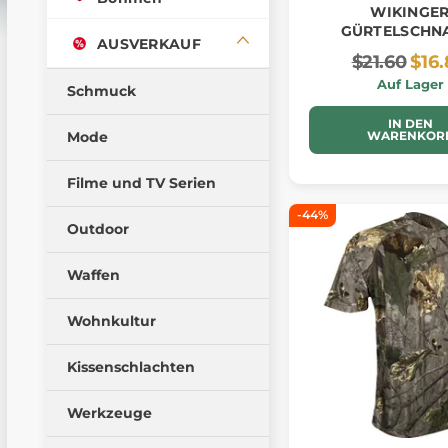
WIKINGE
GÜRTELSCHN
AUSVERKAUF
$21.60
$16
Auf Lager
Schmuck
IN DEN
Mode
WARENKOR
Filme und TV Serien
-44%
Outdoor
Waffen
Wohnkultur
Kissenschlachten
Werkzeuge