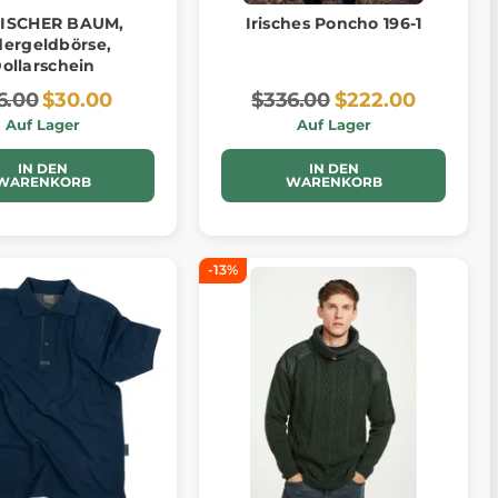
TISCHER BAUM,
Irisches Poncho 196-1
dergeldbörse,
ollarschein
6.00
$30.00
$336.00
$222.00
Auf Lager
Auf Lager
IN DEN
IN DEN
WARENKORB
WARENKORB
-13%