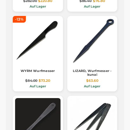
$282.00
$220.80
$86.40
$76.80
Auf Lager
Auf Lager
-13%
WYRM Wurfmesser
LIZARD, Wurfmesser -
kunai
$84.00
$73.20
$63.60
Auf Lager
Auf Lager