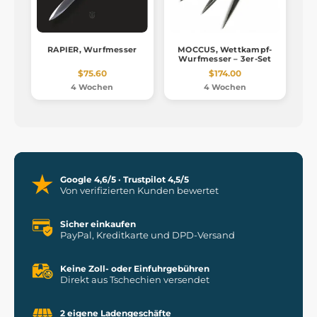
RAPIER, Wurfmesser
MOCCUS, Wettkampf-
Wurfmesser – 3er-Set
$75.60
$174.00
4 Wochen
4 Wochen
Google 4,6/5 · Trustpilot 4,5/5
Von verifizierten Kunden bewertet
Sicher einkaufen
PayPal, Kreditkarte und DPD-Versand
Keine Zoll- oder Einfuhrgebühren
Direkt aus Tschechien versendet
2 eigene Ladengeschäfte