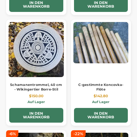
IN DEN
IN DEN
WARENKORB
WARENKORB
Schamanentrommel, 40 cm
C-gestimmte Koncovka-
- Wikingertier Borre-Stil
Flöte
$150.00
$142.80
Auf Lager
Auf Lager
IN DEN
IN DEN
WARENKORB
WARENKORB
-6%
-22%