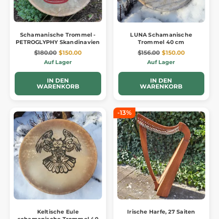
Schamanische Trommel -
LUNA Schamanische
PETROGLYPHY Skandinavien
Trommel 40 cm
$180.00
$150.00
$156.00
$150.00
Auf Lager
Auf Lager
IN DEN
IN DEN
WARENKORB
WARENKORB
-13%
Keltische Eule
Irische Harfe, 27 Saiten