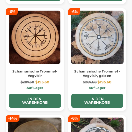
-6%
-6%
Schamanische Trommel-
Schamanische Trommel -
Vegvisir
Vegvisir, golden
$207.60
$195.60
$207.60
$195.60
Auf Lager
Auf Lager
IN DEN
IN DEN
WARENKORB
WARENKORB
-14%
-6%