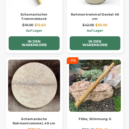
Schamanischer
Rahmentrommel Deckel 40
Trommelstock
cm
$18.00
$15.60
$42.00
$36.00
Auf Lager
Auf Lager
IN DEN
IN DEN
WARENKORB
WARENKORB
-7%
Schamanische
Flöte, Stimmung G
Rahmentrommel, 40 cm