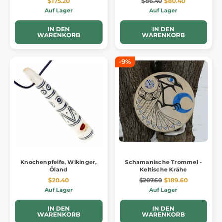
$175.20
$86.40
$80.40
Auf Lager
Auf Lager
IN DEN
IN DEN
WARENKORB
WARENKORB
-9%
Knochenpfeife, Wikinger,
Schamanische Trommel -
Öland
Keltische Krähe
$20.40
$207.60
$189.60
Auf Lager
Auf Lager
IN DEN
IN DEN
WARENKORB
WARENKORB