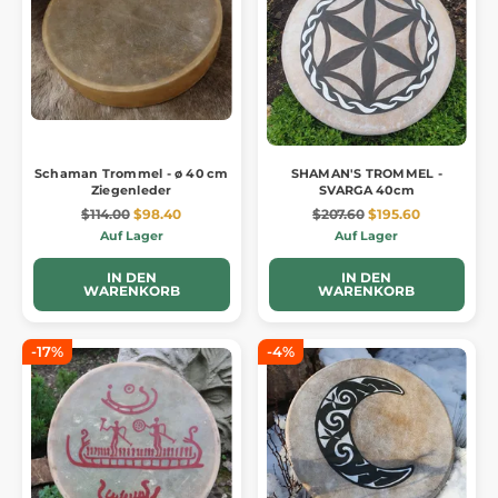
Schaman Trommel - ø 40 cm
SHAMAN'S TROMMEL -
Ziegenleder
SVARGA 40cm
$114.00
$98.40
$207.60
$195.60
Auf Lager
Auf Lager
IN DEN
IN DEN
WARENKORB
WARENKORB
-17%
-4%