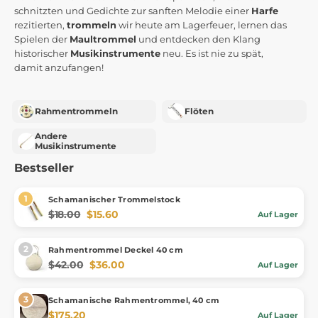
schnitzten und Gedichte zur sanften Melodie einer
Harfe
rezitierten,
trommeln
wir heute am Lagerfeuer, lernen das
Spielen der
Maultrommel
und entdecken den Klang
historischer
Musikinstrumente
neu. Es ist nie zu spät,
damit anzufangen!
Rahmentrommeln
Flöten
Andere
Musikinstrumente
Bestseller
Schamanischer Trommelstock
$18.00
$15.60
Auf Lager
Rahmentrommel Deckel 40 cm
$42.00
$36.00
Auf Lager
Schamanische Rahmentrommel, 40 cm
$175.20
Auf Lager