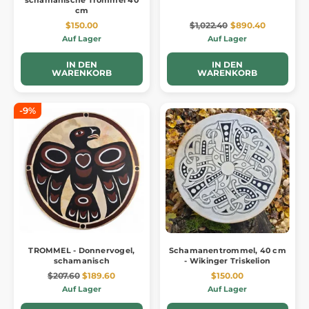
schamanische Trommel 40
cm
$150.00
$1,022.40
$890.40
Auf Lager
Auf Lager
IN DEN
IN DEN
WARENKORB
WARENKORB
-9%
TROMMEL - Donnervogel,
Schamanentrommel, 40 cm
schamanisch
- Wikinger Triskelion
$207.60
$189.60
$150.00
Auf Lager
Auf Lager