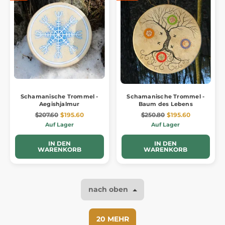
Schamanische Trommel -
Schamanische Trommel -
Aegishjalmur
Baum des Lebens
$207.60
$195.60
$250.80
$195.60
Auf Lager
Auf Lager
IN DEN
IN DEN
WARENKORB
WARENKORB
nach oben
20 MEHR