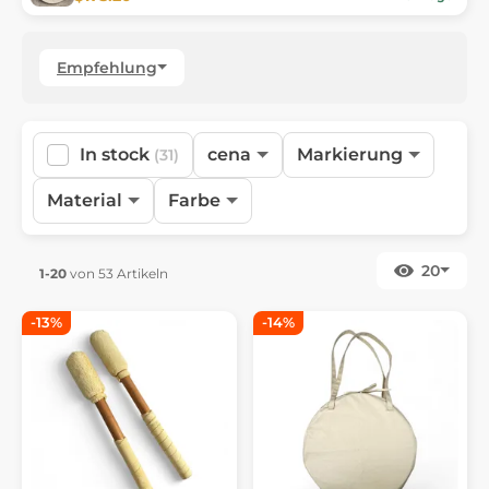
Empfehlung
In stock
cena
Markierung
(31)
Material
Farbe
20
1-20
von 53 Artikeln
-13%
-14%