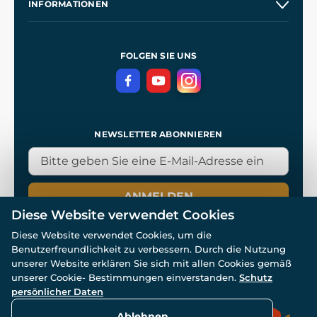
INFORMATIONEN
Kontakt
Unsere Werkstätten
Allgemeine Geschäftsbedingungen
Referenzen
und
Kingdom Come: Deliverance
Datenschutzerklärung
FOLGEN SIE UNS
NEWSLETTER ABONNIEREN
ANMELDEN
Diese Website verwendet Cookies
Diese Website verwendet Cookies, um die
Benutzerfreundlichkeit zu verbessern. Durch die Nutzung
unserer Website erklären Sie sich mit allen Cookies gemäß
unserer Cookie- Bestimmungen einverstanden.
Schutz
© Alle Rechte vorbehalten. www.wulflund.de 2007-2026.
Powered by
Simplia.cz
, protected by reCAPTCHA.
persönlicher Daten
Ablehnen