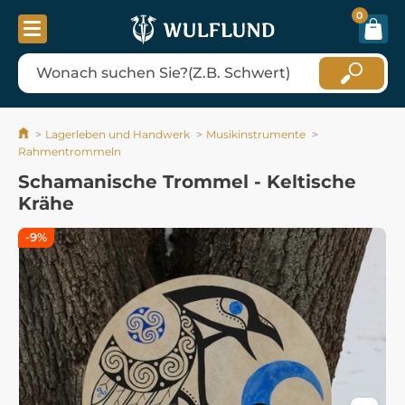
0
Lagerleben und Handwerk
Musikinstrumente
Rahmentrommeln
Schamanische Trommel - Keltische
Krähe
-9%