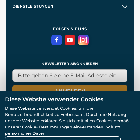
Unsere Geschichte
DIENSTLEISTUNGEN
Großhandel
Unsere Werkstätten
Versand und Zahlung
Referenzen
und
Kingdom Come: Deliverance
Geschäftsbedingungen
FOLGEN SIE UNS
Datenschutz
NEWSLETTER ABONNIEREN
ANMELDEN
Diese Website verwendet Cookies
Diese Website verwendet Cookies, um die
Benutzerfreundlichkeit zu verbessern. Durch die Nutzung
unserer Website erklären Sie sich mit allen Cookies gemäß
unserer Cookie- Bestimmungen einverstanden.
Schutz
© Alle Rechte vorbehalten. www.wulflund.de 2007-2026.
Powered by
Simplia.cz
, protected by reCAPTCHA.
persönlicher Daten