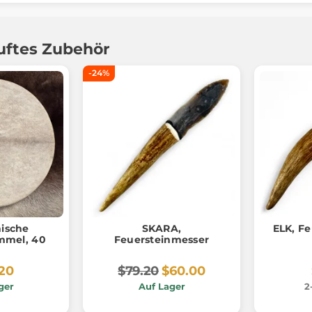
uftes Zubehör
-24%
ische
SKARA,
ELK, F
mmel, 40
Feuersteinmesser
.20
$79.20
$60.00
ger
Auf Lager
2