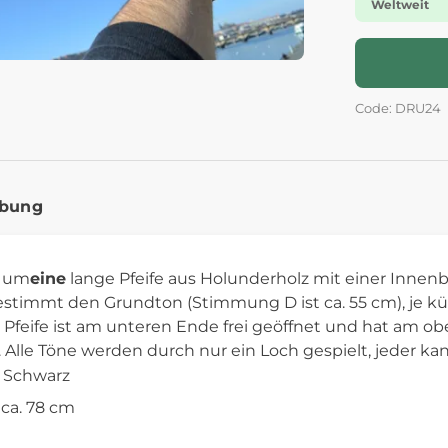
Weltweit
Code: DRU24
ibung
um
eine
lange Pfeife aus Holunderholz mit einer Inne
estimmt den Grundton (Stimmung D ist ca. 55 cm), je k
Pfeife ist am unteren Ende frei geöffnet und hat am o
.
Alle Töne werden durch nur ein Loch gespielt, jeder kan
e Schwarz
ca. 78 cm