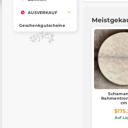
AUSVERKAUF
Meistgeka
Geschenkgutscheine
Schaman
Rahmentro
cm
$175
Auf La