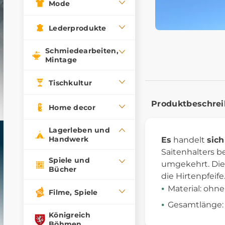
Mode
Lederprodukte
Schmiedearbeiten,
Mintage
Tischkultur
Produktbeschre
Home decor
Lagerleben und
Handwerk
Es
handelt
sich
Saitenhalters b
Spiele und
umgekehrt. Die 
Bücher
die Hirtenpfeife
Material: ohn
Filme, Spiele
Gesamtlänge: 
Königreich
Böhmen