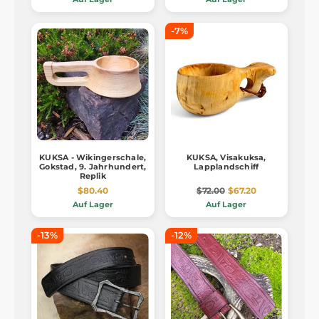
-7%
KUKSA - Wikingerschale,
KUKSA, Visakuksa,
Gokstad, 9. Jahrhundert,
Lapplandschiff
Replik
$80.40
$72.00
$67.20
Auf Lager
Auf Lager
-13%
-12%