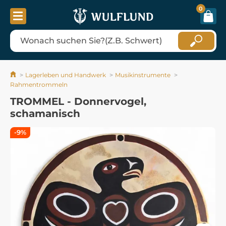
0
Lagerleben und Handwerk
Musikinstrumente
Rahmentrommeln
TROMMEL - Donnervogel,
schamanisch
-9%