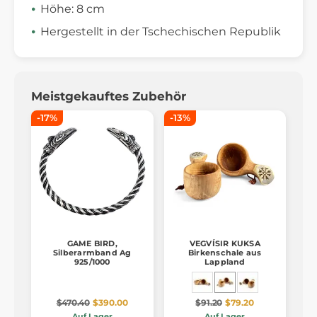
Höhe: 8 cm
Hergestellt in der Tschechischen Republik
Meistgekauftes Zubehör
-17%
-13%
GAME BIRD,
VEGVÍSIR KUKSA
Silberarmband Ag
Birkenschale aus
925/1000
Lappland
$470.40
$390.00
$91.20
$79.20
Auf Lager
Auf Lager