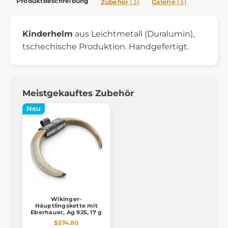
Produktbeschreibung
(3)
(3)
Zubehör
Galerie
Kinderhelm
aus Leichtmetall (Duralumin),
tschechische Produktion. Handgefertigt.
Meistgekauftes Zubehör
Neu
Wikinger-
Häuptlingskette mit
Eberhauer, Ag 925, 17 g
$574.80