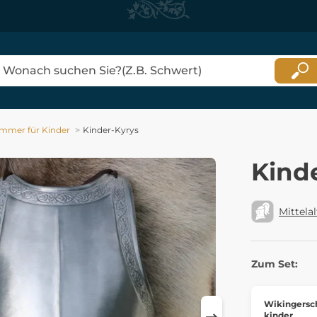
mmer für Kinder
Kinder-Kyrys
Kind
Mittelal
Zum Set:
Wikingersch
kinder