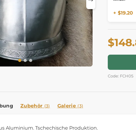
+ $19.20
$148
Code: FCH05
ibung
Zubehör
Galerie
(3)
(3)
us Aluminium. Tschechische Produktion.