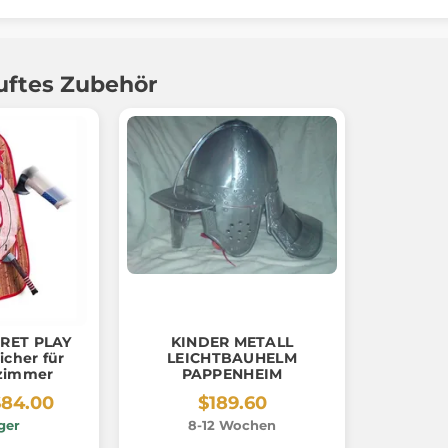
uftes Zubehör
RET PLAY
KINDER METALL
sicher für
LEICHTBAUHELM
zimmer
PAPPENHEIM
$84.00
$189.60
ger
8-12 Wochen