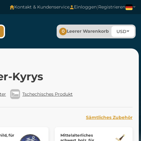
|
Kontakt & Kundenservice
Einloggen
Registrieren
0
Leerer Warenkorb
USD
er-Kyrys
ter
Tschechisches Produkt
Sämtliches Zubehör
ild, für
Mittelalterliches
schwert, holz, für