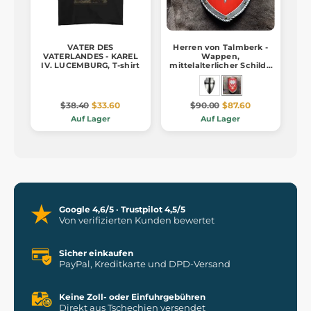
VATER DES
Herren von Talmberk -
VATERLANDES - KAREL
Wappen,
IV. LUCEMBURG, T-shirt
mittelalterlicher Schild -
Metall
$38.40
$33.60
$90.00
$87.60
Auf Lager
Auf Lager
Google 4,6/5 · Trustpilot 4,5/5
Von verifizierten Kunden bewertet
Sicher einkaufen
PayPal, Kreditkarte und DPD-Versand
Keine Zoll- oder Einfuhrgebühren
Direkt aus Tschechien versendet