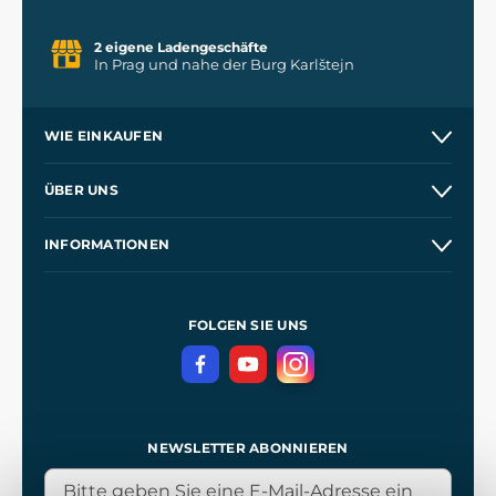
2 eigene Ladengeschäfte
In Prag und nahe der Burg Karlštejn
WIE EINKAUFEN
Versand und Zahlung
ÜBER UNS
Großhandel
Unsere Geschichte
INFORMATIONEN
Kontakt
Unsere Werkstätten
Allgemeine Geschäftsbedingungen
Referenzen
und
Kingdom Come: Deliverance
Datenschutzerklärung
FOLGEN SIE UNS
NEWSLETTER ABONNIEREN