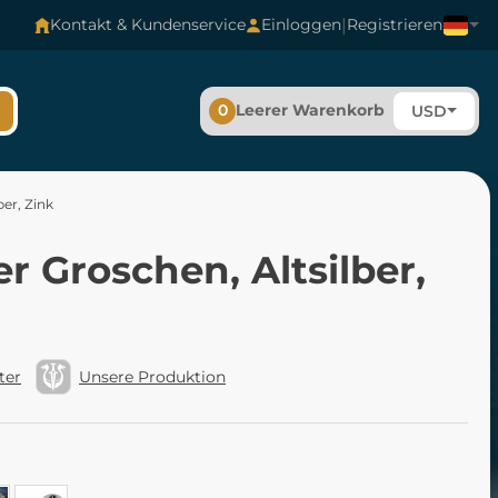
|
Kontakt & Kundenservice
Einloggen
Registrieren
0
Leerer Warenkorb
USD
ber, Zink
r Groschen, Altsilber,
ter
Unsere Produktion