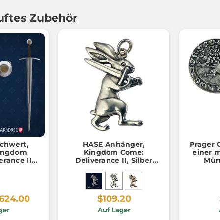
uftes Zubehör
chwert,
HASE Anhänger,
Prager 
 Kingdom
Kingdom Come:
einer m
erance II
Deliverance II, Silber
Mün
ik
925/1000
92
624.00
$109.20
ger
Auf Lager