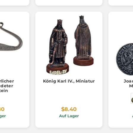
rlicher
König Karl IV., Miniatur
Joa
deter
M
tein
80
$8.40
ger
Auf Lager