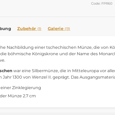
Code: FPR60
ibung
Zubehör
Galerie
(1)
(11)
che Nachbildung einer tschechischen Münze, die von Köni
 die böhmische Königskrone und der Name des Monarche
we.
oschen
war eine Silbermünze, die in Mitteleuropa vor all
m Jahr 1300 von Wenzel II. geprägt. Das Ausgangsmateria
einer Zinklegierung
der Münze 2.7 cm