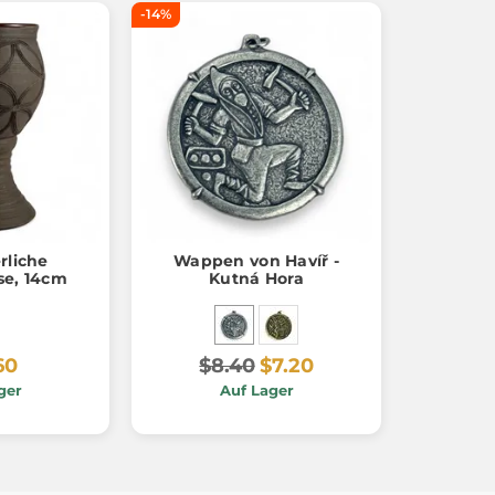
-14%
erliche
Wappen von Havíř -
se, 14cm
Kutná Hora
60
$8.40
$7.20
ger
Auf Lager