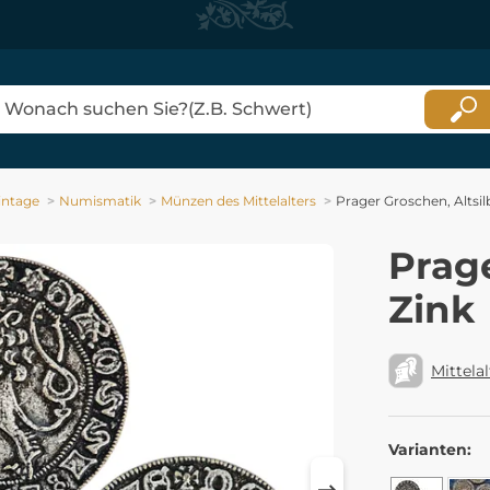
intage
Numismatik
Münzen des Mittelalters
Prager Groschen, Altsil
Prage
Zink
Mittelal
Varianten: