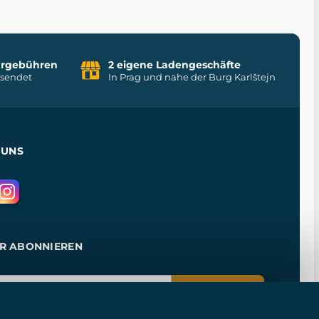
uhrgebühren
2 eigene Ladengeschäfte
rsendet
In Prag und nahe der Burg Karlštejn
 UNS
R ABONNIEREN
ANMELDEN