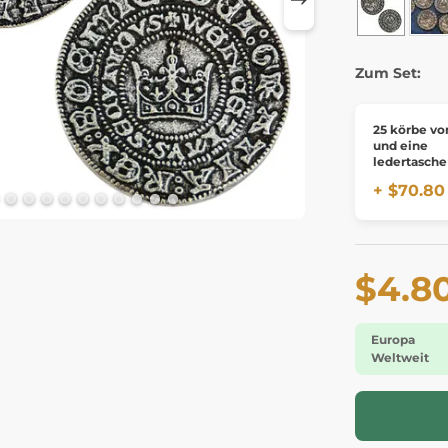
Zum Set:
25 körbe von
und eine
ledertasche
+ $70.80
$4.8
Europa
Weltweit