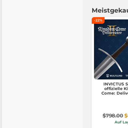
Meistgeka
-22%
INVICTUS S
offizielle
Come: Deliv
Repl
$798.00
$
Auf La