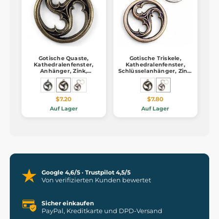
Gotische Quaste,
Gotische Triskele,
Kathedralenfenster,
Kathedralenfenster,
Anhänger, Zink,
Schlüsselanhänger, Zink,
Altmessing
Altmessing
$7.20
$7.80
Auf Lager
Auf Lager
Google 4,6/5 · Trustpilot 4,5/5
Von verifizierten Kunden bewertet
Sicher einkaufen
PayPal, Kreditkarte und DPD-Versand