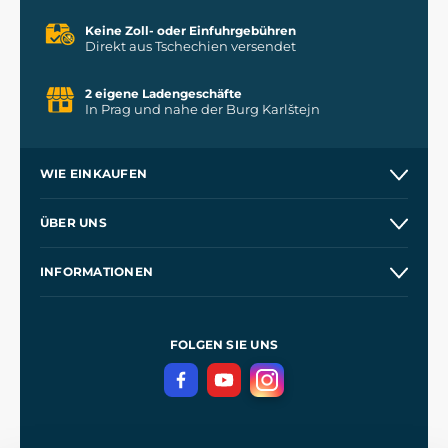
Keine Zoll- oder Einfuhrgebühren
Direkt aus Tschechien versendet
2 eigene Ladengeschäfte
In Prag und nahe der Burg Karlštejn
WIE EINKAUFEN
Versand und Zahlung
ÜBER UNS
Großhandel
Unsere Geschichte
INFORMATIONEN
Kontakt
Unsere Werkstätten
Allgemeine Geschäftsbedingungen
Referenzen
und
Kingdom Come: Deliverance
Datenschutzerklärung
FOLGEN SIE UNS