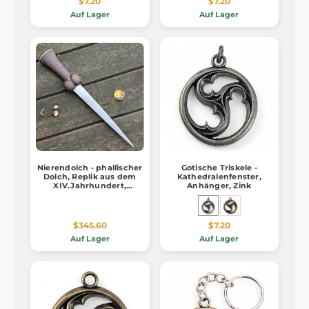
$7.20
$7.20
Auf Lager
Auf Lager
Nierendolch - phallischer
Gotische Triskele -
Dolch, Replik aus dem
Kathedralenfenster,
XIV.Jahrhundert,
Anhänger, Zink
Böhmen
$345.60
$7.20
Auf Lager
Auf Lager