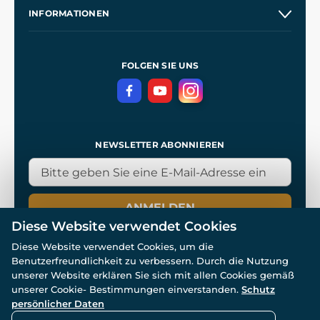
Unsere Geschichte
INFORMATIONEN
Kontakt
Unsere Werkstätten
Allgemeine Geschäftsbedingungen
Referenzen
und
Kingdom Come: Deliverance
Datenschutzerklärung
FOLGEN SIE UNS
NEWSLETTER ABONNIEREN
ANMELDEN
Diese Website verwendet Cookies
Diese Website verwendet Cookies, um die
Benutzerfreundlichkeit zu verbessern. Durch die Nutzung
unserer Website erklären Sie sich mit allen Cookies gemäß
unserer Cookie- Bestimmungen einverstanden.
Schutz
© Alle Rechte vorbehalten. www.wulflund.de 2007-2026.
persönlicher Daten
Powered by
Simplia.cz
, protected by reCAPTCHA.