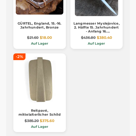
GÜRTEL, England, 15.-16.
Langmesser Myslejovice,
Jahrhundert, Bronze
2. Hälfte 15. Jahrhundert
- Anfang 16.
Jahrhundert, scharfe
$21.60
$18.00
$436.80
$380.40
Nachbildung
Auf Lager
Auf Lager
-2%
Reitpavé,
mittelalterlicher Schild
$385.20
$375.60
Auf Lager