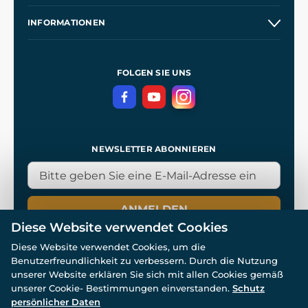
Großhandel
Unsere Geschichte
INFORMATIONEN
Kontakt
Unsere Werkstätten
Allgemeine Geschäftsbedingungen
Referenzen
und
Kingdom Come: Deliverance
Datenschutzerklärung
FOLGEN SIE UNS
NEWSLETTER ABONNIEREN
ANMELDEN
Diese Website verwendet Cookies
Diese Website verwendet Cookies, um die
Benutzerfreundlichkeit zu verbessern. Durch die Nutzung
unserer Website erklären Sie sich mit allen Cookies gemäß
unserer Cookie- Bestimmungen einverstanden.
Schutz
© Alle Rechte vorbehalten. www.wulflund.de 2007-2026.
persönlicher Daten
Powered by
Simplia.cz
, protected by reCAPTCHA.