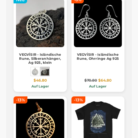
VEGVÍSIR - Isländische
VEGVÍSIR - Isländische
Rune, Silberanhänger,
Rune, Ohrringe Ag 925
Ag 925, klein
$46.80
$70.80
$64.80
Auf Lager
Auf Lager
-13%
-13%