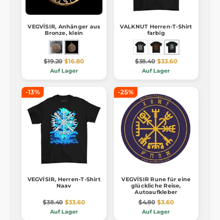
VEGVÍSIR, Anhänger aus
VALKNUT Herren-T-Shirt
Bronze, klein
farbig
$19.20
$16.80
$38.40
$33.60
Auf Lager
Auf Lager
-13%
-25%
VEGVÍSIR, Herren-T-Shirt
VEGVÍSIR Rune für eine
Naav
glückliche Reise,
Autoaufkleber
$38.40
$33.60
$4.80
$3.60
Auf Lager
Auf Lager