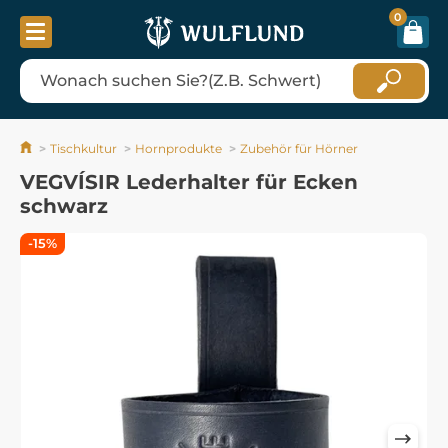
0
Tischkultur
Hornprodukte
Zubehör für Hörner
VEGVÍSIR Lederhalter für Ecken
schwarz
-15%