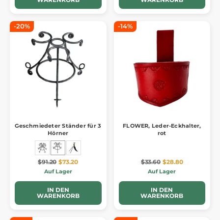
-20%
-14%
Geschmiedeter Ständer für 3
FLOWER, Leder-Eckhalter,
Hörner
rot
$91.20
$73.20
$33.60
$28.80
Auf Lager
Auf Lager
IN DEN
IN DEN
WARENKORB
WARENKORB