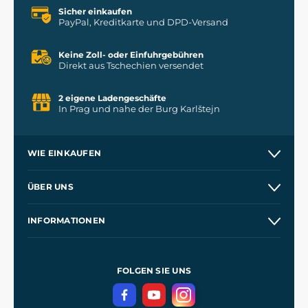
Sicher einkaufen
PayPal, Kreditkarte und DPD-Versand
Keine Zoll- oder Einfuhrgebühren
Direkt aus Tschechien versendet
2 eigene Ladengeschäfte
In Prag und nahe der Burg Karlštejn
WIE EINKAUFEN
Versand und Zahlung
ÜBER UNS
Großhandel
Unsere Geschichte
INFORMATIONEN
Kontakt
Unsere Werkstätten
Allgemeine Geschäftsbedingungen
Referenzen
und
Kingdom Come: Deliverance
Datenschutzerklärung
FOLGEN SIE UNS