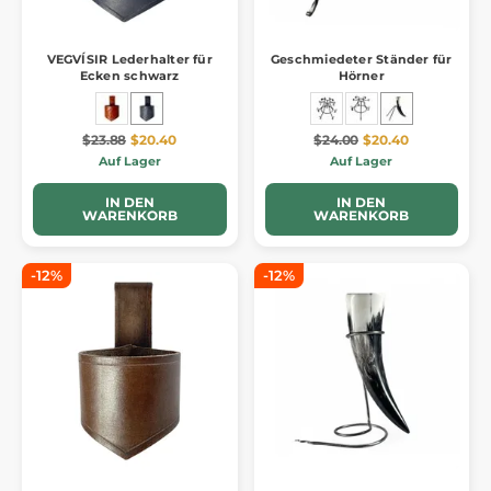
VEGVÍSIR Lederhalter für
Geschmiedeter Ständer für
Ecken schwarz
Hörner
$23.88
$20.40
$24.00
$20.40
Auf Lager
Auf Lager
IN DEN
IN DEN
WARENKORB
WARENKORB
-12%
-12%