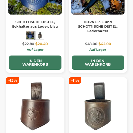
SCHOTTISCHE DISTEL,
HORN 0,3 L und
Eckhalter aus Leder, blau
SCHOTTISCHE DISTEL,
Lederhalter
$22.80
$20.40
$48.00
$42.00
Auf Lager
Auf Lager
IN DEN
IN DEN
WARENKORB
WARENKORB
-13%
-11%