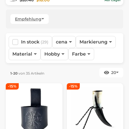
Empfehlung
In stock
cena
Markierung
(29)
Material
Hobby
Farbe
20
1-20
von 35 Artikeln
-15%
-15%