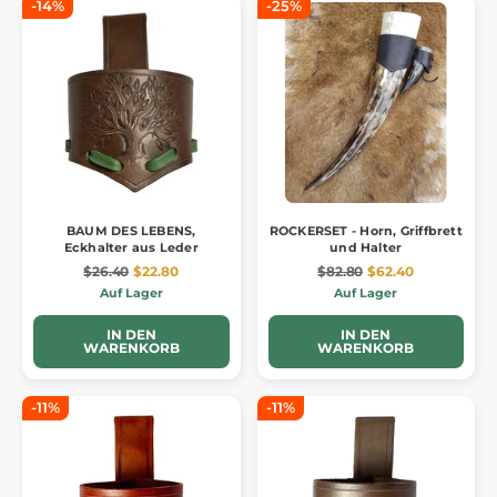
-14%
-25%
BAUM DES LEBENS,
ROCKERSET - Horn, Griffbrett
Eckhalter aus Leder
und Halter
$26.40
$22.80
$82.80
$62.40
Auf Lager
Auf Lager
IN DEN
IN DEN
WARENKORB
WARENKORB
-11%
-11%