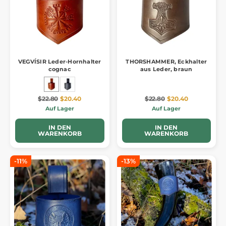
VEGVÍSIR Leder-Hornhalter
THORSHAMMER, Eckhalter
cognac
aus Leder, braun
$22.80
$20.40
$22.80
$20.40
Auf Lager
Auf Lager
IN DEN
IN DEN
WARENKORB
WARENKORB
-11%
-13%