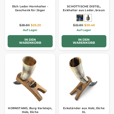
Elch Leder Hornhalter -
SCHOTTISCHE DISTEL,
Geschenk für Jäger
Eckhalter aus Leder, braun
$28.80
$25.20
$22.80
$20.40
Auf Lager
Auf Lager
IN DEN
IN DEN
WARENKORB
WARENKORB
HORNSTAND, Burg Karlstejn,
Eckständer aus Holz, Eiche
Holz, Eiche
XL