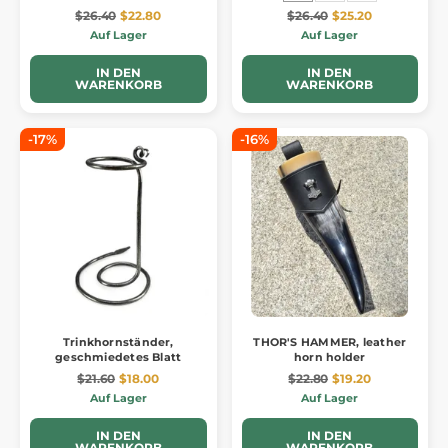
$26.40
$22.80
$26.40
$25.20
Auf Lager
Auf Lager
IN DEN
IN DEN
WARENKORB
WARENKORB
-17%
-16%
Trinkhornständer,
THOR'S HAMMER, leather
geschmiedetes Blatt
horn holder
$21.60
$18.00
$22.80
$19.20
Auf Lager
Auf Lager
IN DEN
IN DEN
WARENKORB
WARENKORB