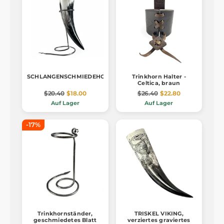
SCHLANGENSCHMIEDEHORNSTÄNDER
Trinkhorn Halter -
Celtica, braun
$20.40
$18.00
$26.40
$22.80
Auf Lager
Auf Lager
-17%
Trinkhornständer,
TRISKEL VIKING,
geschmiedetes Blatt
verziertes graviertes