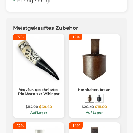
Handgefertigt
Meistgekauftes Zubehör
-17%
-12%
Vegvísir, geschnitztes
Hornhalter, braun
Trinkhorn der Wikinger
$84.00
$69.60
$20.40
$18.00
Auf Lager
Auf Lager
-12%
-14%