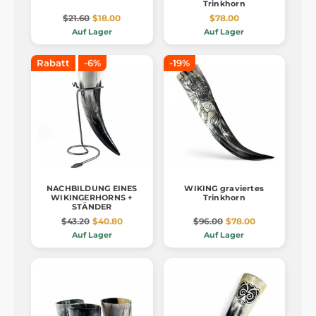
Trinkhorn
$21.60
$18.00
$78.00
Auf Lager
Auf Lager
Rabatt
-6%
-19%
NACHBILDUNG EINES
WIKING graviertes
WIKINGERHORNS +
Trinkhorn
STÄNDER
$43.20
$40.80
$96.00
$78.00
Auf Lager
Auf Lager