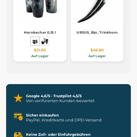
Hornbecher 0,15 l
URSUS, Bär, Trinkhorn
$21.60
$46.80
Auf Lager
Auf Lager
Google 4,6/5 · Trustpilot 4,5/5
Von verifizierten Kunden bewertet
Sicher einkaufen
PayPal, Kreditkarte und DPD-Versand
Keine Zoll- oder Einfuhrgebühren