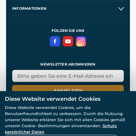
Unsere Geschichte
INFORMATIONEN
Kontakt
Unsere Werkstätten
Allgemeine Geschäftsbedingungen
Referenzen
und
Kingdom Come: Deliverance
Datenschutzerklärung
FOLGEN SIE UNS
NEWSLETTER ABONNIEREN
ANMELDEN
Diese Website verwendet Cookies
Diese Website verwendet Cookies, um die
Benutzerfreundlichkeit zu verbessern. Durch die Nutzung
unserer Website erklären Sie sich mit allen Cookies gemäß
unserer Cookie- Bestimmungen einverstanden.
Schutz
© Alle Rechte vorbehalten. www.wulflund.de 2007-2026.
persönlicher Daten
Powered by
Simplia.cz
, protected by reCAPTCHA.