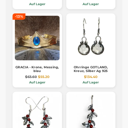
Auf Lager
Auf Lager
-13%
GRACIA - Krone, Messing,
Ohrringe GOTLAND,
blau
Kreuz, Silber Ag 925
$63.60
$55.20
$134.40
Auf Lager
Auf Lager