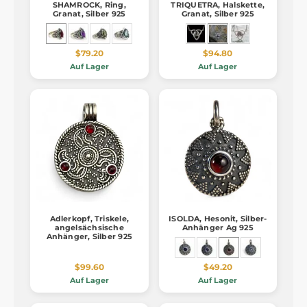
SHAMROCK, Ring,
TRIQUETRA, Halskette,
Granat, Silber 925
Granat, Silber 925
$79.20
$94.80
Auf Lager
Auf Lager
Adlerkopf, Triskele,
ISOLDA, Hesonit, Silber-
angelsächsische
Anhänger Ag 925
Anhänger, Silber 925
$99.60
$49.20
Auf Lager
Auf Lager