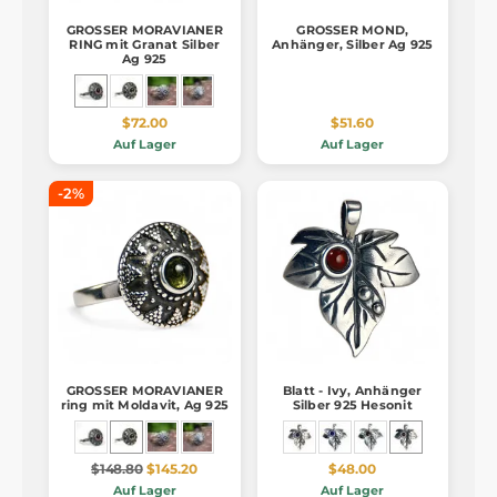
GROSSER MORAVIANER
GROSSER MOND,
RING mit Granat Silber
Anhänger, Silber Ag 925
Ag 925
$72.00
$51.60
Auf Lager
Auf Lager
-2%
GROSSER MORAVIANER
Blatt - Ivy, Anhänger
ring mit Moldavit, Ag 925
Silber 925 Hesonit
$148.80
$145.20
$48.00
Auf Lager
Auf Lager