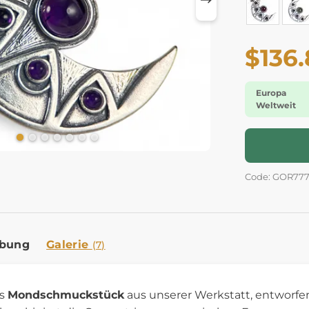
$136
Europa
Weltweit
Code: GOR77
ibung
Galerie
(7)
es
Mondschmuckstück
aus unserer Werkstatt, entworfe