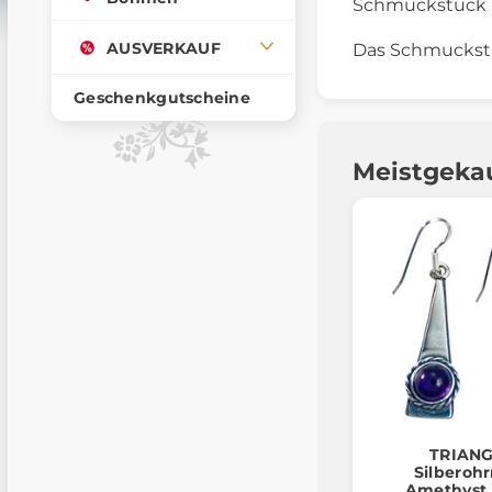
Schmuckstück k
AUSVERKAUF
Das Schmuckstüc
Geschenkgutscheine
Meistgeka
TRIANG
Silberohr
Amethyst 