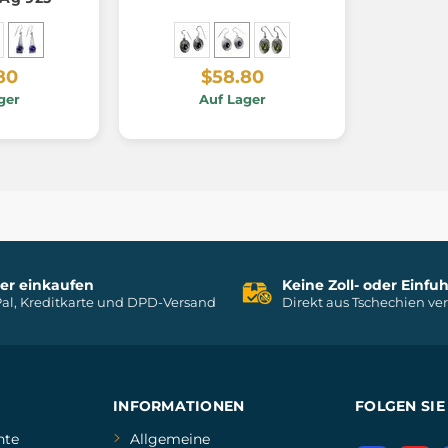
80
$58.80
ger
Auf Lager
her einkaufen
Keine Zoll- oder Einf
al, Kreditkarte und DPD-Versand
Direkt aus Tschechien ve
INFORMATIONEN
FOLGEN SIE
hte
Allgemeine