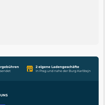
uhrgebühren
2 eigene Ladengeschäfte
rsendet
In Prag und nahe der Burg Karlštejn
 UNS