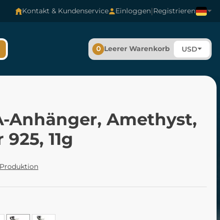
|
Kontakt & Kundenservice
Einloggen
Registrieren
0
Leerer Warenkorb
USD
-Anhänger, Amethyst,
r 925, 11g
 Produktion