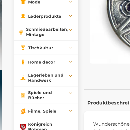
Mode
Lederprodukte
Schmiedearbeiten,
Mintage
Tischkultur
Home decor
Lagerleben und
Handwerk
Spiele und
Bücher
Produktbeschre
Filme, Spiele
Wunderschön
Königreich
Böhmen