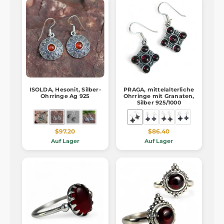
ISOLDA, Hesonit, Silber-
PRAGA, mittelalterliche
Ohrringe Ag 925
Ohrringe mit Granaten,
Silber 925/1000
$97.20
$86.40
Auf Lager
Auf Lager