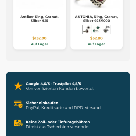
Antiker Ring, Granat,
ANTONIA, Ring, Granat,
Silber 925
Silber 925/1000
$132.00
$52.80
Auf Lager
Auf Lager
Google 4,6/5 · Trustpilot 4,5/5
Von verifizierten Kunden bewertet
Sicher einkaufen
PayPal, Kreditkarte und DPD-Versand
Keine Zoll- oder Einfuhrgebühren
Direkt aus Tschechien versendet