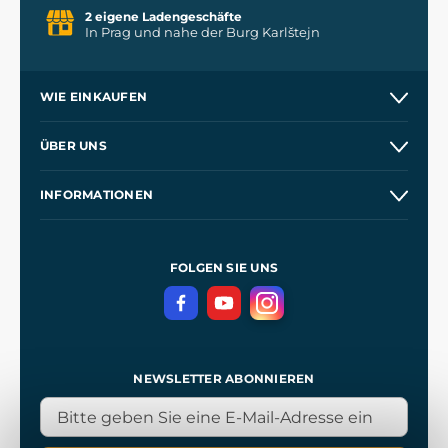
2 eigene Ladengeschäfte
In Prag und nahe der Burg Karlštejn
WIE EINKAUFEN
Versand und Zahlung
ÜBER UNS
Großhandel
Unsere Geschichte
INFORMATIONEN
Kontakt
Unsere Werkstätten
Allgemeine Geschäftsbedingungen
Referenzen
und
Kingdom Come: Deliverance
Datenschutzerklärung
FOLGEN SIE UNS
NEWSLETTER ABONNIEREN