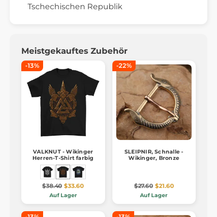
Tschechischen Republik
Meistgekauftes Zubehör
-13%
-22%
VALKNUT - Wikinger
SLEIPNIR, Schnalle -
Herren-T-Shirt farbig
Wikinger, Bronze
$38.40
$33.60
$27.60
$21.60
Auf Lager
Auf Lager
-13%
-13%