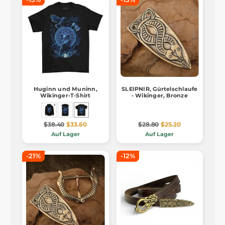
Huginn und Muninn,
SLEIPNIR, Gürtelschlaufe
Wikinger-T-Shirt
- Wikinger, Bronze
$38.40
$33.60
$28.80
$25.20
Auf Lager
Auf Lager
-21%
-12%