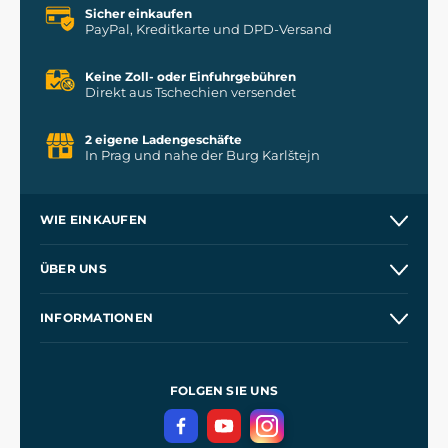
Sicher einkaufen
PayPal, Kreditkarte und DPD-Versand
Keine Zoll- oder Einfuhrgebühren
Direkt aus Tschechien versendet
2 eigene Ladengeschäfte
In Prag und nahe der Burg Karlštejn
WIE EINKAUFEN
Versand und Zahlung
ÜBER UNS
Großhandel
Unsere Geschichte
INFORMATIONEN
Kontakt
Unsere Werkstätten
Allgemeine Geschäftsbedingungen
Referenzen
und
Kingdom Come: Deliverance
Datenschutzerklärung
FOLGEN SIE UNS