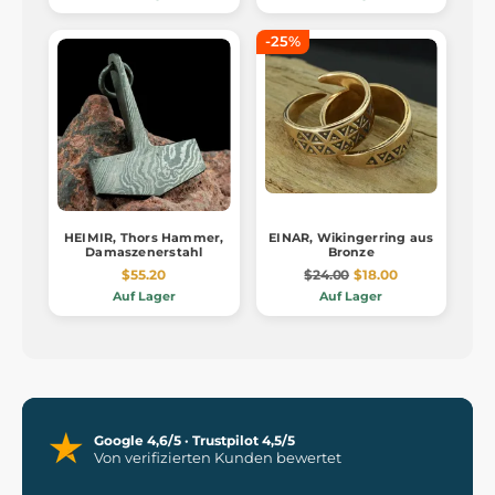
-25%
HEIMIR, Thors Hammer,
EINAR, Wikingerring aus
Damaszenerstahl
Bronze
$55.20
$24.00
$18.00
Auf Lager
Auf Lager
Google 4,6/5 · Trustpilot 4,5/5
Von verifizierten Kunden bewertet