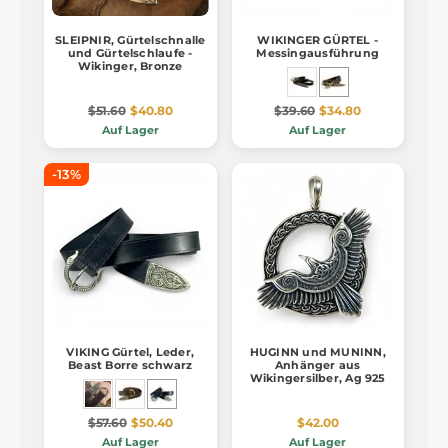
SLEIPNIR, Gürtelschnalle
WIKINGER GÜRTEL -
und Gürtelschlaufe -
Messingausführung
Wikinger, Bronze
$51.60
$40.80
$39.60
$34.80
Auf Lager
Auf Lager
-13%
VIKING Gürtel, Leder,
HUGINN und MUNINN,
Beast Borre schwarz
Anhänger aus
Wikingersilber, Ag 925
$57.60
$50.40
$42.00
Auf Lager
Auf Lager