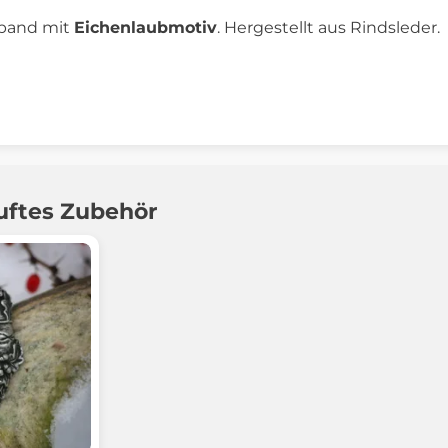
mband mit
Eichenlaubmotiv
. Hergestellt aus Rindsleder.
t
uftes Zubehör