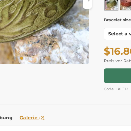
Bracelet size
$16.8
Preis vor Ra
Code: LKC112
ibung
Galerie
(2)