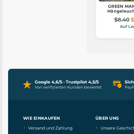
GREEN MAN,
Hängeleuch
$8.40
$
Auf La
Google 4,6/5 · Trustpilot 4,5/5
Sic
Von verifizierten Kunden bewertet
PayP
WIE EINKAUFEN
ÜBER UNS
Versand und Zahlung
Unsere Geschic