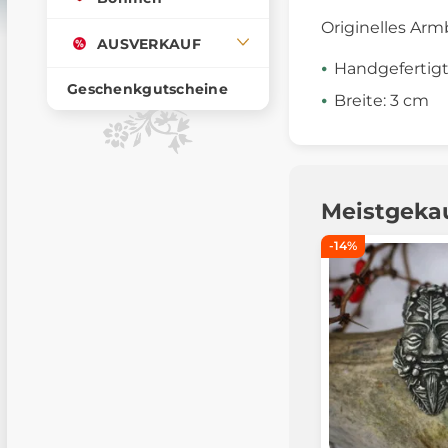
Originelles Ar
AUSVERKAUF
Handgefertig
Geschenkgutscheine
Breite: 3 cm
Meistgeka
-14%