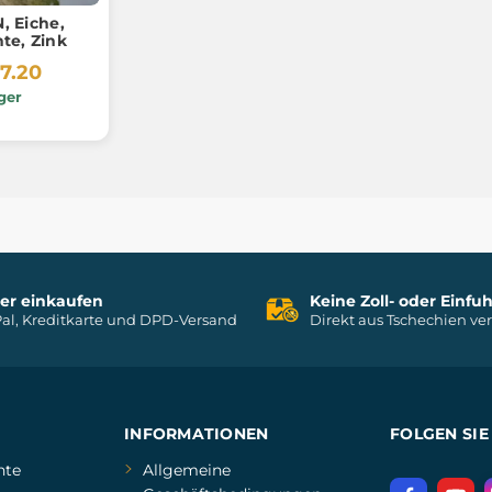
 Eiche,
te, Zink
7.20
ger
her einkaufen
Keine Zoll- oder Einf
al, Kreditkarte und DPD-Versand
Direkt aus Tschechien ve
INFORMATIONEN
FOLGEN SIE
hte
Allgemeine