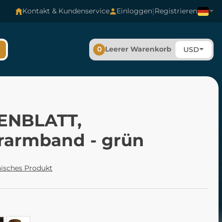
|
Kontakt & Kundenservice
Einloggen
Registrieren
0
Leerer Warenkorb
USD
ENBLATT,
rarmband - grün
isches Produkt