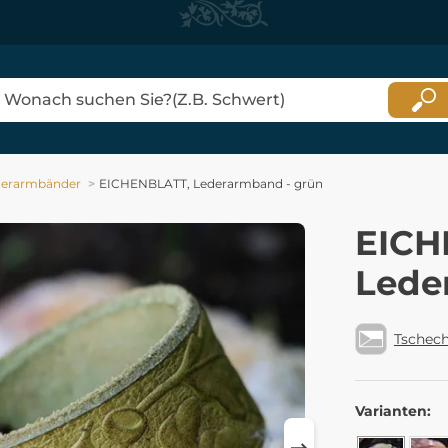
derarmbänder
EICHENBLATT, Lederarmband - grün
EICH
Lede
Tschech
Varianten: