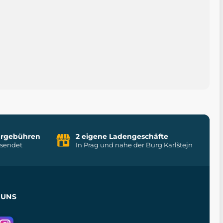
uhrgebühren
2 eigene Ladengeschäfte
rsendet
In Prag und nahe der Burg Karlštejn
 UNS