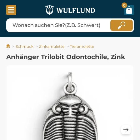
0
Schmuck
Zinkamulette
Tieramulette
Anhänger Trilobit Odontochile, Zink