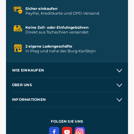
Sicher einkaufen
PayPal, Kreditkarte und DPD-Versand
Keine Zoll- oder Einfuhrgebühren
Direkt aus Tschechien versendet
2 eigene Ladengeschäfte
In Prag und nahe der Burg Karlštejn
WIE EINKAUFEN
Versand und Zahlung
ÜBER UNS
Großhandel
Unsere Geschichte
INFORMATIONEN
Kontakt
Unsere Werkstätten
Allgemeine Geschäftsbedingungen
Referenzen
und
Kingdom Come: Deliverance
Datenschutzerklärung
FOLGEN SIE UNS