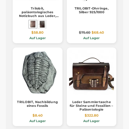
Trilobit,
TRILOBIT-Ohrringe,
paläontologisches
Silber 925/1000
Notizbuch aus Leder,
unliniert
$58.80
$75.60
$68.40
Auf Lager
Auf Lager
TRILOBIT, Nachbildung
Leder Sammlertasche
eines Fossils
für Steine und Fossilien –
Paläontologie
$8.40
$322.80
Auf Lager
Auf Lager