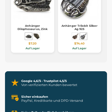
Anhänger
Anhänger Trilobit Silber
Dilophosaurus, Zink
Ag 925
$7.20
$74.40
Auf Lager
Auf Lager
Google 4,6/5 · Trustpilot 4,5/5
Von verifizierten Kunden bewertet
Sicher einkaufen
PayPal, Kreditkarte und DPD-Versand