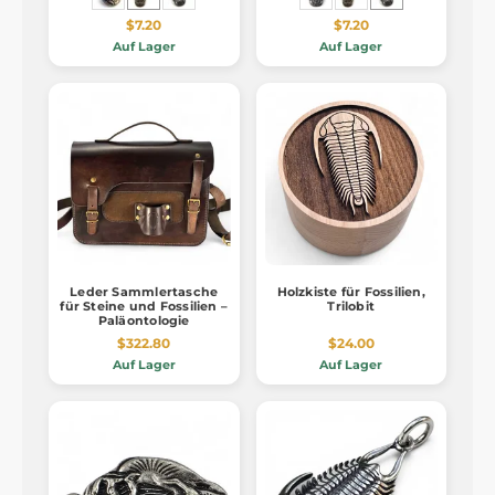
$7.20
$7.20
Auf Lager
Auf Lager
Leder Sammlertasche
Holzkiste für Fossilien,
für Steine und Fossilien –
Trilobit
Paläontologie
$322.80
$24.00
Auf Lager
Auf Lager