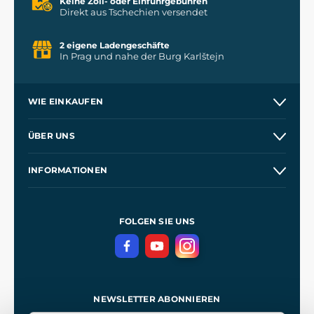
Keine Zoll- oder Einfuhrgebühren
Direkt aus Tschechien versendet
2 eigene Ladengeschäfte
In Prag und nahe der Burg Karlštejn
WIE EINKAUFEN
Versand und Zahlung
ÜBER UNS
Großhandel
Unsere Geschichte
INFORMATIONEN
Kontakt
Unsere Werkstätten
Allgemeine Geschäftsbedingungen
Referenzen
und
Kingdom Come: Deliverance
Datenschutzerklärung
FOLGEN SIE UNS
NEWSLETTER ABONNIEREN