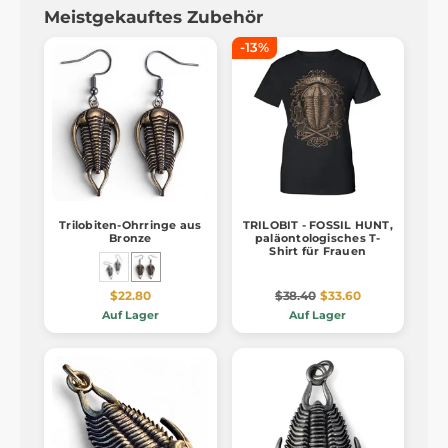
Meistgekauftes Zubehör
-13%
Trilobiten-Ohrringe aus
TRILOBIT - FOSSIL HUNT,
Bronze
paläontologisches T-
Shirt für Frauen
$22.80
$38.40
$33.60
Auf Lager
Auf Lager