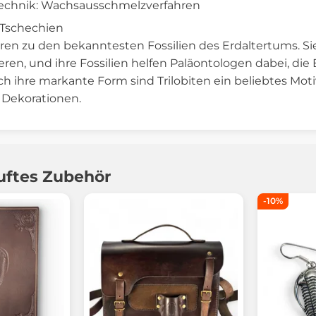
technik: Wachsausschmelzverfahren
n Tschechien
en zu den bekanntesten Fossilien des Erdaltertums. Sie 
eren, und ihre Fossilien helfen Paläontologen dabei, di
ch ihre markante Form sind Trilobiten ein beliebtes M
 Dekorationen.
uftes Zubehör
-10%