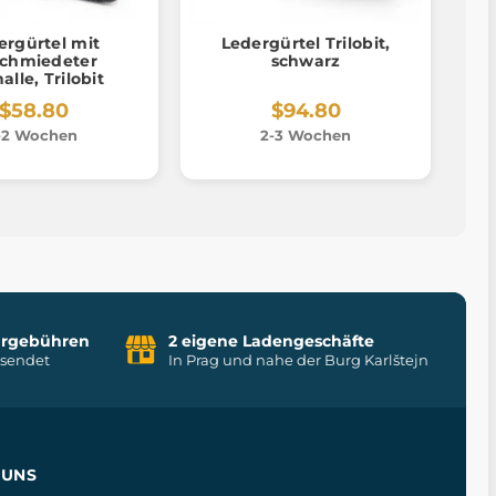
ergürtel mit
Ledergürtel Trilobit,
chmiedeter
schwarz
alle, Trilobit
$58.80
$94.80
-2 Wochen
2-3 Wochen
uhrgebühren
2 eigene Ladengeschäfte
rsendet
In Prag und nahe der Burg Karlštejn
 UNS