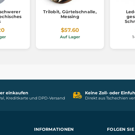
eschwerer
Trilobit, Gürtelschnalle,
Led
hechisches
Messing
ges
s
Schn
20
$57.60
ger
Auf Lager
1
her einkaufen
Keine Zoll- oder Einf
al, Kreditkarte und DPD-Versand
Direkt aus Tschechien ve
INFORMATIONEN
FOLGEN SIE