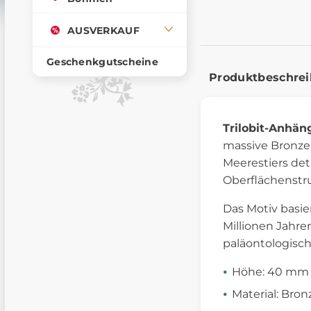
AUSVERKAUF
Geschenkgutscheine
Produktbeschre
Trilobit-Anhän
massive Bronzea
Meerestiers deta
Oberflächenstr
Das Motiv basie
Millionen Jahre
paläontologisc
Höhe: 40 mm
Material: Bron