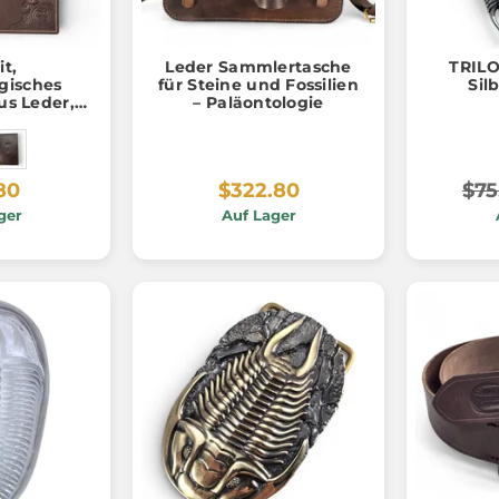
it,
Leder Sammlertasche
TRILO
gisches
für Steine und Fossilien
Sil
us Leder,
– Paläontologie
ert
80
$322.80
$75
ger
Auf Lager