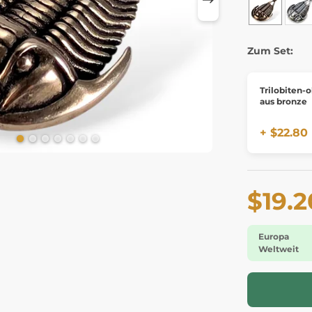
Zum Set:
Trilobiten-
aus bronze
+ $22.80
$19.2
Europa
Weltweit