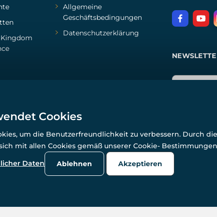
hte
Allgemeine
Geschäftsbedingungen
tten
Datenschutzerklärung
d
Kingdom
nce
NEWSLETTE
wendet Cookies
ies, um die Benutzerfreundlichkeit zu verbessern. Durch di
 sich mit allen Cookies gemäß unserer Cookie- Bestimmunge
© Alle Rechte vorbehalten. www.wulflund.de 2007-2026.
Powered by
Simplia.cz
, protected by reCAPTCHA.
licher Daten
Ablehnen
Akzeptieren