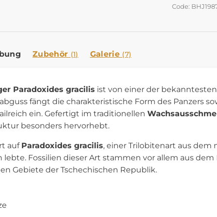
Code: BHJ198
ibung
Zubehör
Galerie
(1)
(7)
ger Paradoxides gracilis
ist von einer der bekanntesten 
bguss fängt die charakteristische Form des Panzers sow
ilreich ein. Gefertigt im traditionellen
Wachsausschmel
uktur besonders hervorhebt.
rt auf
Paradoxides gracilis
, einer Trilobitenart aus dem
n lebte. Fossilien dieser Art stammen vor allem aus d
hen Gebiete der Tschechischen Republik.
ze