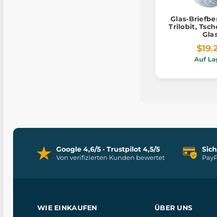
Glas-Briefb
Trilobit, Tsc
Gla
$19.
Auf La
Google 4,6/5 · Trustpilot 4,5/5
Sic
Von verifizierten Kunden bewertet
PayP
WIE EINKAUFEN
ÜBER UNS