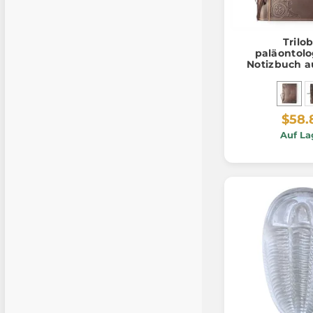
Trilob
paläontolo
Notizbuch a
unlini
$58.
Auf La