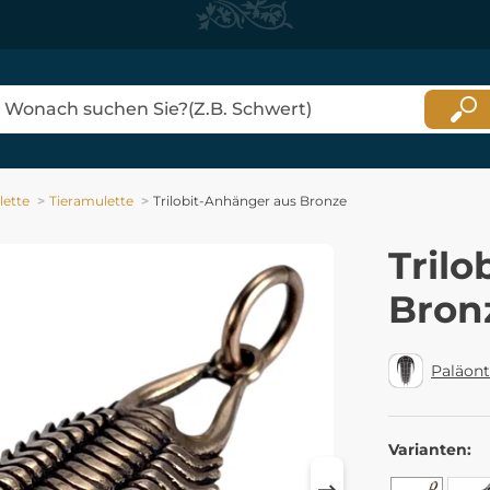
ette
Tieramulette
Trilobit-Anhänger aus Bronze
Trilo
Bron
Paläont
Varianten: