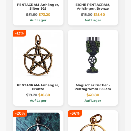
PENTAGRAM-Anhänger,
EICHE PENTAGRAM,
Silber 925
Anhänger, Bronze
$81.60
$73.20
$18.00
$15.60
Auf Lager
Auf Lager
-13%
PENTAGRAM-Anhänger,
Magischer Becher -
Bronze
Pentagramm 19.5cm
$19.20
$16.80
$40.80
Auf Lager
Auf Lager
-20%
-36%