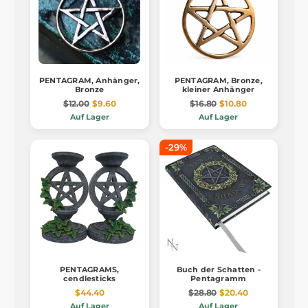
PENTAGRAM, Anhänger,
PENTAGRAM, Bronze,
Bronze
kleiner Anhänger
$12.00
$9.60
$16.80
$10.80
Auf Lager
Auf Lager
-29%
PENTAGRAMS,
Buch der Schatten -
cendlesticks
Pentagramm
$44.40
$28.80
$20.40
Auf Lager
Auf Lager