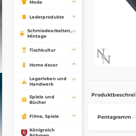
Mode
Lederprodukte
Schmiedearbeiten,
Mintage
Tischkultur
Home decor
Lagerleben und
Handwerk
Produktbeschre
Spiele und
Bücher
Filme, Spiele
Pentagramm
-
Königreich
Böhmen