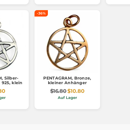
-36%
 Silber-
PENTAGRAM, Bronze,
925, klein
kleiner Anhänger
80
$16.80
$10.80
ger
Auf Lager