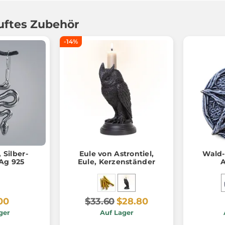
uftes Zubehör
-14%
Silber-
Eule von Astrontiel,
Wald
Ag 925
Eule, Kerzenständer
00
$33.60
$28.80
ger
Auf Lager