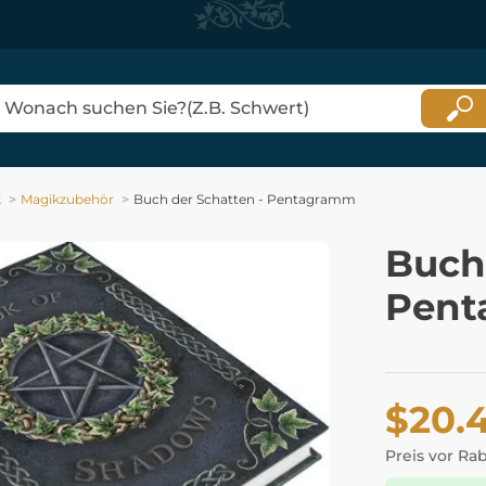
k
Magikzubehör
Buch der Schatten - Pentagramm
Buch
Pen
$20.
Preis vor Ra