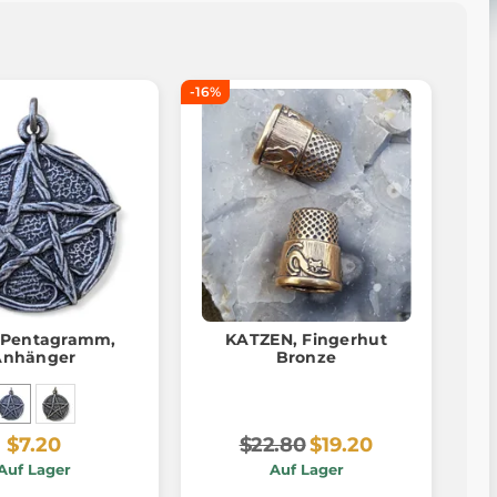
-16%
-Pentagramm,
KATZEN, Fingerhut
Anhänger
Bronze
$7.20
$22.80
$19.20
Auf Lager
Auf Lager