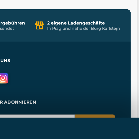
uhrgebühren
2 eigene Ladengeschäfte
rsendet
In Prag und nahe der Burg Karlštejn
 UNS
R ABONNIEREN
ANMELDEN