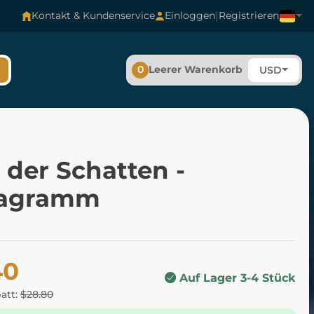
|
Kontakt & Kundenservice
Einloggen
Registrieren
0
Leerer Warenkorb
USD
 der Schatten -
tagramm
40
Auf Lager 3-4 Stück
batt:
$28.80