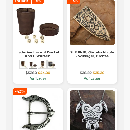
Rabatt
-6%
-13%
Lederbecher mit Deckel
SLEIPNIR, Gürtelschlaufe
und 6 Würfeln
- Wikinger, Bronze
$57.60
$54.00
$28.80
$25.20
Auf Lager
Auf Lager
-43%