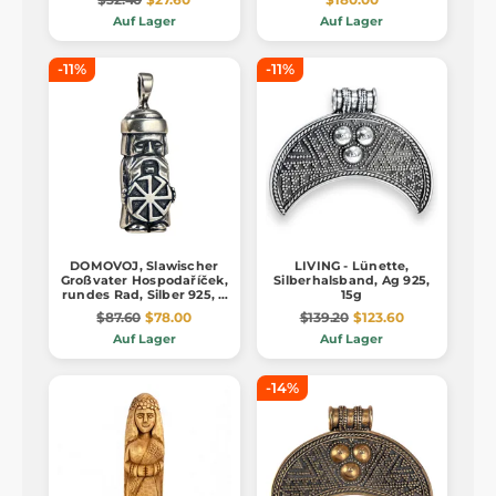
Auf Lager
Auf Lager
-11%
-11%
DOMOVOJ, Slawischer
LIVING - Lünette,
Großvater Hospodaříček,
Silberhalsband, Ag 925,
rundes Rad, Silber 925, 9
15g
g
$87.60
$78.00
$139.20
$123.60
Auf Lager
Auf Lager
-14%