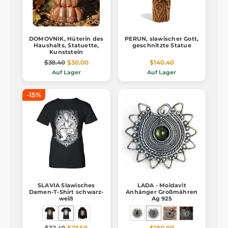
DOMOVNIK, Hüterin des
PERUN, slawischer Gott,
Haushalts, Statuette,
geschnitzte Statue
Kunststein
$38.40
$30.00
$140.40
Auf Lager
Auf Lager
-15%
SLAVIA Slawisches
LADA - Moldavit
Damen-T-Shirt schwarz-
Anhänger Großmähren
weiß
Ag 925
$32.40
$27.60
$180.00