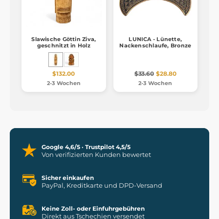
Slawische Göttin Ziva,
LUNICA - Lünette,
geschnitzt in Holz
Nackenschlaufe, Bronze
$132.00
$33.60
$28.80
2-3 Wochen
2-3 Wochen
Google 4,6/5 · Trustpilot 4,5/5
Von verifizierten Kunden bewertet
Sicher einkaufen
PayPal, Kreditkarte und DPD-Versand
Keine Zoll- oder Einfuhrgebühren
Direkt aus Tschechien versendet