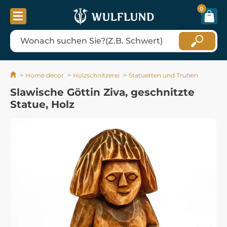
0
Home decor
Holzschnitzerei
Statuetten und Truhen
Slawische Göttin Ziva, geschnitzte
Statue, Holz