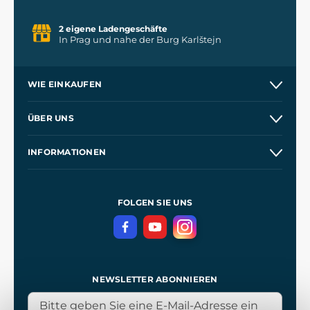
2 eigene Ladengeschäfte
In Prag und nahe der Burg Karlštejn
WIE EINKAUFEN
Versand und Zahlung
ÜBER UNS
Großhandel
Unsere Geschichte
INFORMATIONEN
Kontakt
Unsere Werkstätten
Allgemeine Geschäftsbedingungen
Referenzen
und
Kingdom Come: Deliverance
Datenschutzerklärung
FOLGEN SIE UNS
NEWSLETTER ABONNIEREN