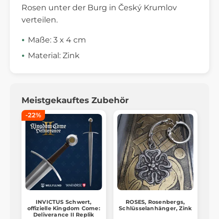
Rosen unter der Burg in Český Krumlov
verteilen.
Maße: 3 x 4 cm
Material: Zink
Meistgekauftes Zubehör
-22%
INVICTUS Schwert,
ROSES, Rosenbergs,
offizielle Kingdom Come:
Schlüsselanhänger, Zink
Deliverance II Replik