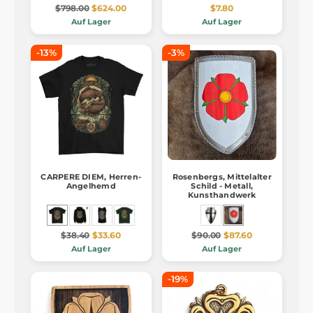
$798.00
$624.00
$7.80
Auf Lager
Auf Lager
-13%
-3%
CARPERE DIEM, Herren-
Rosenbergs, Mittelalter
Angelhemd
Schild - Metall,
Kunsthandwerk
$38.40
$33.60
$90.00
$87.60
Auf Lager
Auf Lager
-19%