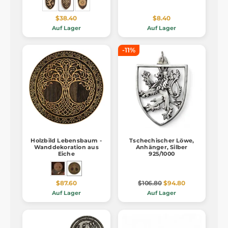
$38.40
$8.40
Auf Lager
Auf Lager
-11%
Holzbild Lebensbaum -
Tschechischer Löwe,
Wanddekoration aus
Anhänger, Silber
Eiche
925/1000
$87.60
$106.80
$94.80
Auf Lager
Auf Lager