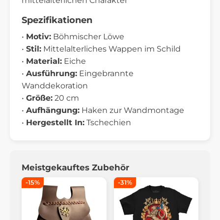
mittelalterlichen Charakter
Spezifikationen
•
Motiv:
Böhmischer Löwe
•
Stil:
Mittelalterliches Wappen im Schild
•
Material:
Eiche
•
Ausführung:
Eingebrannte
Wanddekoration
•
Größe:
20 cm
•
Aufhängung:
Haken zur Wandmontage
•
Hergestellt In:
Tschechien
Meistgekauftes Zubehör
-15%
-31%