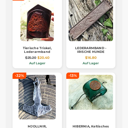
Tierische Triskel,
LEDERARMBAND -
Lederarmband
IRISCHE HUNDE
$25.20
$20.40
$16.80
Auf Lager
Auf Lager
-32%
-13%
MJOLLNIR,
HIBERNIA, Keltisches