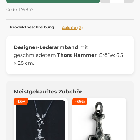
Code: LWB42
Produktbeschreibung
(3)
Galerie
Designer-Lederarmband
mit
geschmiedetem
Thors Hammer
. Größe: 6,5
x 28 cm.
Meistgekauftes Zubehör
-13%
-39%