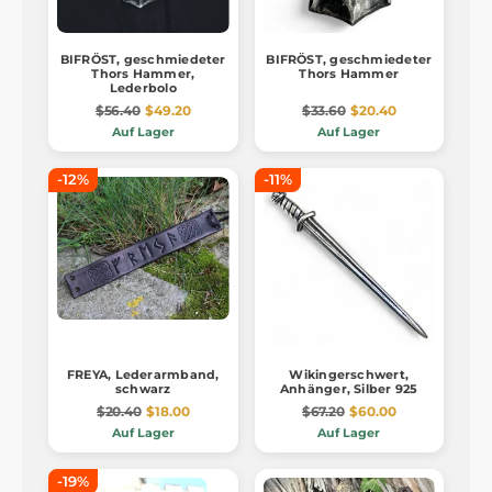
BIFRÖST, geschmiedeter
BIFRÖST, geschmiedeter
Thors Hammer,
Thors Hammer
Lederbolo
$56.40
$49.20
$33.60
$20.40
Auf Lager
Auf Lager
-12%
-11%
FREYA, Lederarmband,
Wikingerschwert,
schwarz
Anhänger, Silber 925
$20.40
$18.00
$67.20
$60.00
Auf Lager
Auf Lager
-19%