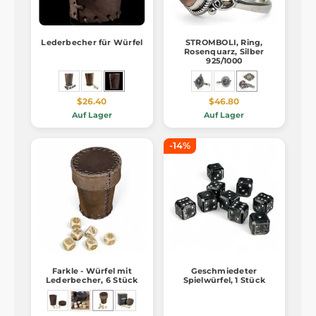
Lederbecher für Würfel
STROMBOLI, Ring,
Rosenquarz, Silber
925/1000
$26.40
$46.80
Auf Lager
Auf Lager
-14%
Farkle - Würfel mit
Geschmiedeter
Lederbecher, 6 Stück
Spielwürfel, 1 Stück