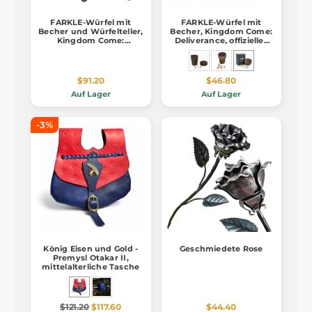
FARKLE-Würfel mit
FARKLE-Würfel mit
Becher und Würfelteller,
Becher, Kingdom Come:
Kingdom Come:
Deliverance, offizielles
Deliverance
Merch
$91.20
$46.80
Auf Lager
Auf Lager
-3%
König Eisen und Gold -
Geschmiedete Rose
Premysl Otakar II,
mittelalterliche Tasche
$121.20
$117.60
$44.40