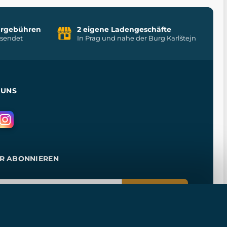
uhrgebühren
2 eigene Ladengeschäfte
rsendet
In Prag und nahe der Burg Karlštejn
 UNS
R ABONNIEREN
ANMELDEN