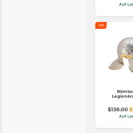
Auf La
-3%
Römisc
Legionär
$138.00
$
Auf La