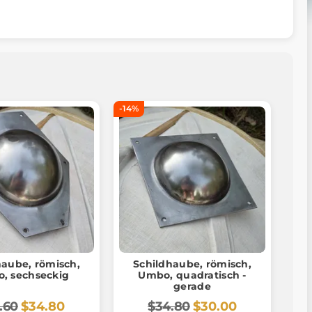
-14%
haube, römisch,
Schildhaube, römisch,
, sechseckig
Umbo, quadratisch -
gerade
.60
$34.80
$34.80
$30.00