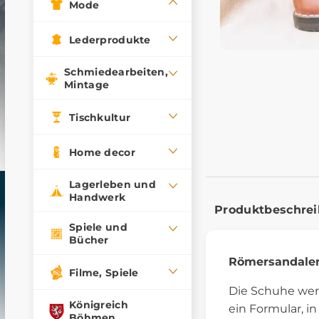
Mode
Lederprodukte
Schmiedearbeiten,
Mintage
Tischkultur
Home decor
Lagerleben und
Handwerk
Produktbeschre
Spiele und
Bücher
Römersandale
Filme, Spiele
Die Schuhe wer
Königreich
ein Formular, 
Böhmen