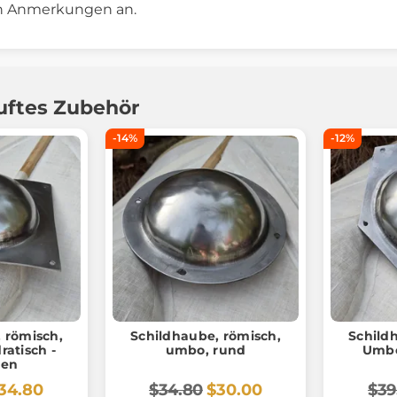
den Anmerkungen an.
uftes Zubehör
-14%
-12%
 römisch,
Schildhaube, römisch,
Schild
atisch -
umbo, rund
Umbo
gen
34.80
$34.80
$30.00
$39