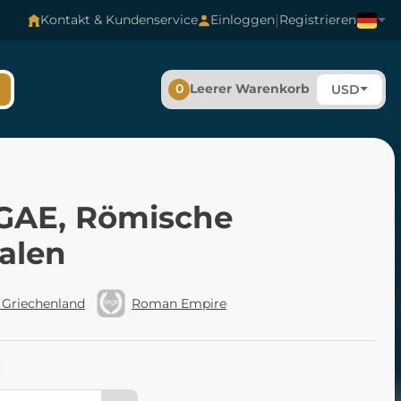
|
Kontakt & Kundenservice
Einloggen
Registrieren
0
Leerer Warenkorb
USD
GAE, Römische
alen
 Griechenland
Roman Empire
: