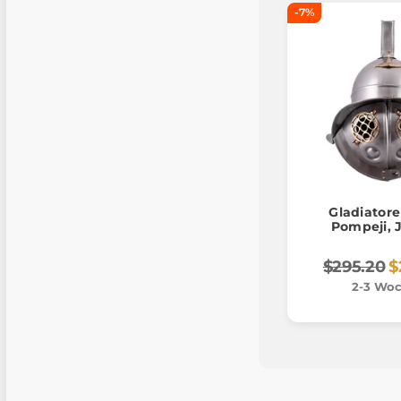
-7%
Gladiator
Pompeji, 
$295.20
$
2-3 Wo