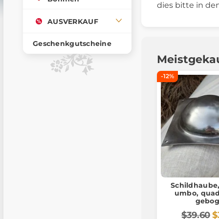
dies bitte in 
AUSVERKAUF
Geschenkgutscheine
Meistgeka
-12%
Schildhaube,
umbo, quadr
gebo
$39.60
$