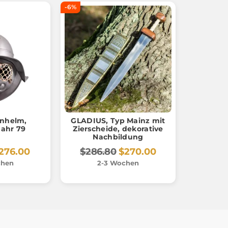
-6%
enhelm,
GLADIUS, Typ Mainz mit
Jahr 79
Zierscheide, dekorative
Nachbildung
276.00
$286.80
$270.00
chen
2-3 Wochen