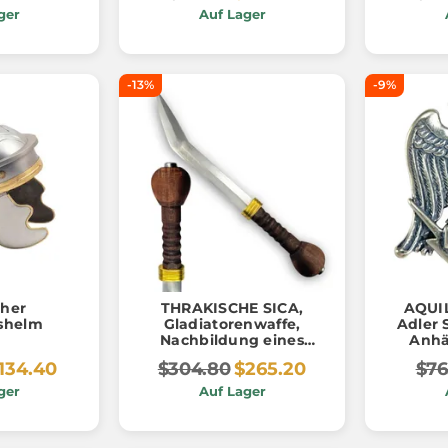
ger
Auf Lager
-13%
-9%
her
THRAKISCHE SICA,
AQUIL
shelm
Gladiatorenwaffe,
Adler S
Nachbildung eines
Anhä
Bühnenkampfes
134.40
$304.80
$265.20
$76
ger
Auf Lager