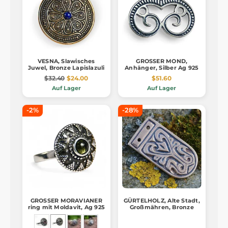
VESNA, Slawisches
GROSSER MOND,
Juwel, Bronze Lapislazuli
Anhänger, Silber Ag 925
$32.40
$24.00
$51.60
Auf Lager
Auf Lager
-2%
-28%
GROSSER MORAVIANER
GÜRTELHOLZ, Alte Stadt,
ring mit Moldavit, Ag 925
Großmähren, Bronze