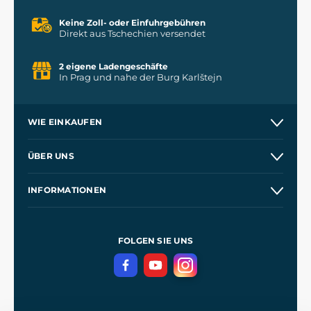
Keine Zoll- oder Einfuhrgebühren
Direkt aus Tschechien versendet
2 eigene Ladengeschäfte
In Prag und nahe der Burg Karlštejn
WIE EINKAUFEN
Versand und Zahlung
ÜBER UNS
Großhandel
Unsere Geschichte
INFORMATIONEN
Kontakt
Unsere Werkstätten
Allgemeine Geschäftsbedingungen
Referenzen
und
Kingdom Come: Deliverance
Datenschutzerklärung
FOLGEN SIE UNS