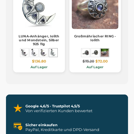
LUNA-Anhänger, Iolith
Großmährischer RING -
und Mondstein, Silber
Iolith
925 11g
$136.80
$73.20
$72.00
Auf Lager
Auf Lager
Google 4,6/5 · Trustpilot 4,5/5
Von verifizierten Kunden bewertet
Sicher einkaufen
PayPal, Kreditkarte und DPD-Versand