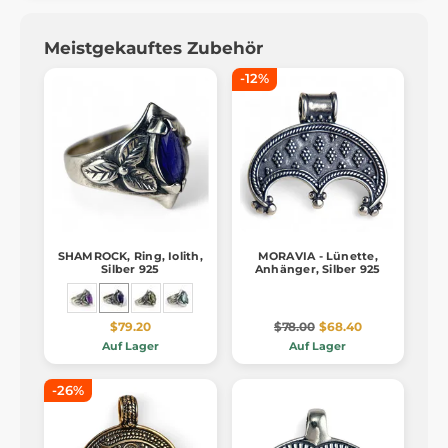
Meistgekauftes Zubehör
-12%
SHAMROCK, Ring, Iolith,
MORAVIA - Lünette,
Silber 925
Anhänger, Silber 925
$79.20
$78.00
$68.40
Auf Lager
Auf Lager
-26%