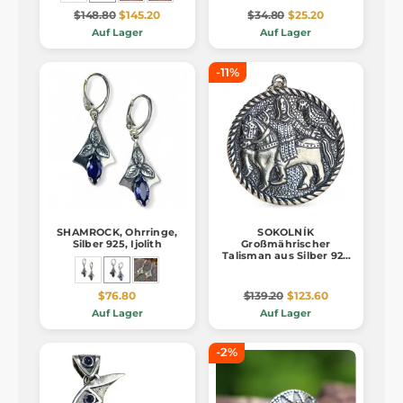
$148.80
$145.20
$34.80
$25.20
Auf Lager
Auf Lager
-11%
SHAMROCK, Ohrringe,
SOKOLNÍK
Silber 925, Ijolith
Großmährischer
Talisman aus Silber 925
15g
$76.80
$139.20
$123.60
Auf Lager
Auf Lager
-2%