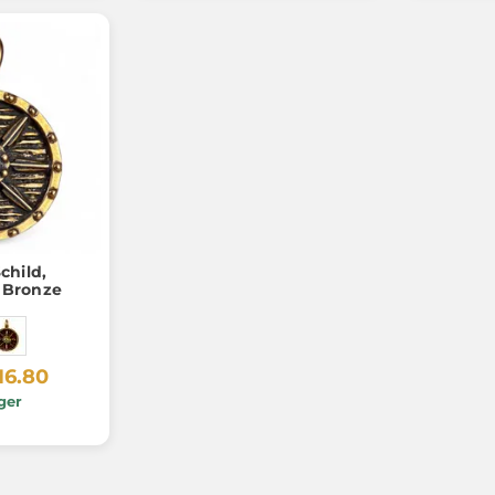
child,
 Bronze
16.80
ger