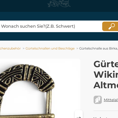
schenzubehör
Gürtelschnallen und Beschläge
Gürtelschnalle aus Birka
Gürte
Wikin
Altm
Mittelal