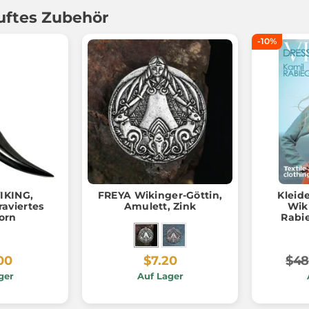
uftes Zubehör
-10%
IKING,
FREYA Wikinger-Göttin,
Kleid
raviertes
Amulett, Zink
Wik
orn
Rabie
00
$7.20
$48
ger
Auf Lager