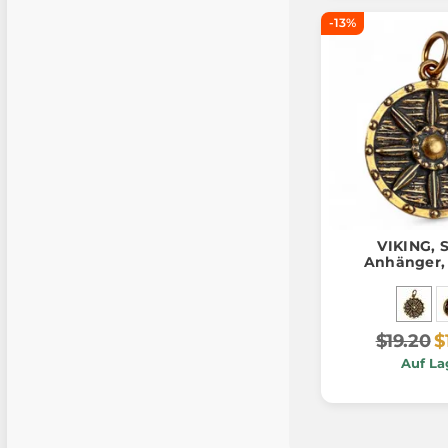
-13%
VIKING, S
Anhänger,
$19.20
$
Auf La