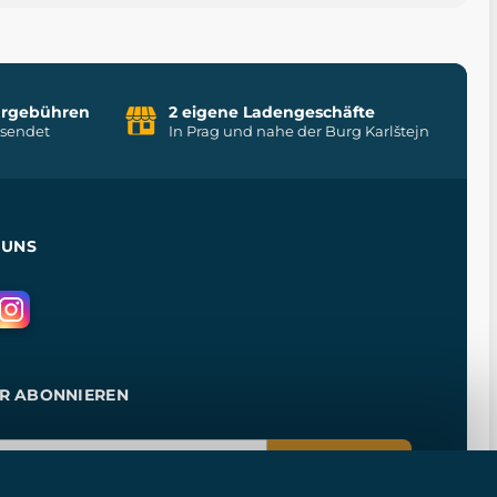
uhrgebühren
2 eigene Ladengeschäfte
rsendet
In Prag und nahe der Burg Karlštejn
 UNS
R ABONNIEREN
ANMELDEN