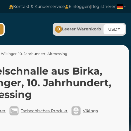
|
Kontakt & Kundenservice
Einloggen
Registrieren
0
Leerer Warenkorb
USD
, Wikinger, 10. Jahrhundert, Altmessing
lschnalle aus Birka,
ger, 10. Jahrhundert,
essing
ter
Tschechisches Produkt
Vikings