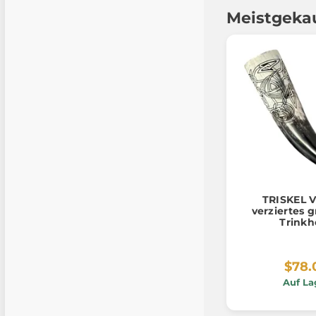
Meistgeka
TRISKEL V
verziertes g
Trinkh
$78.
Auf La