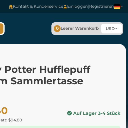
|
Kontakt & Kundenservice
Einloggen
Registrieren
0
Leerer Warenkorb
USD
 Potter Hufflepuff
cm Sammlertasse
40
Auf Lager 3-4 Stück
batt:
$94.80