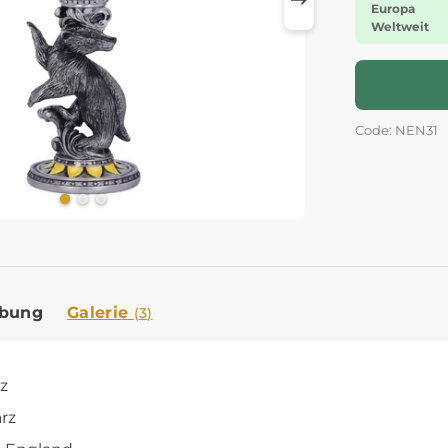
Europa
Weltweit
Code: NEN31
ibung
Galerie
(3)
nz
rz