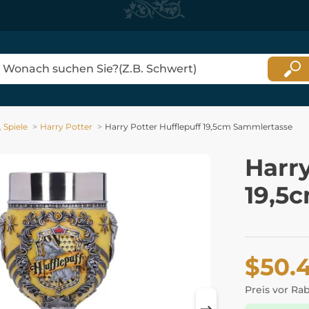
 Spiele
Harry Potter
Harry Potter Hufflepuff 19,5cm Sammlertasse
Harry
19,5
$50.
Preis vor Ra