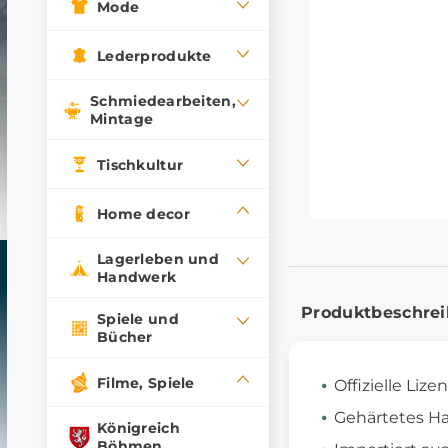
Mode
Lederprodukte
Schmiedearbeiten,
Mintage
Tischkultur
Home decor
Lagerleben und
Handwerk
Produktbeschre
Spiele und
Bücher
Filme, Spiele
Offizielle Lize
Gehärtetes Ha
Königreich
Böhmen