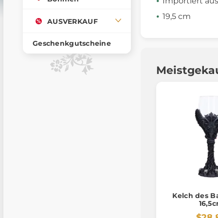
Importiert au
19,5 cm
AUSVERKAUF
Geschenkgutscheine
Meistgeka
Kelch des 
16,5
$28.