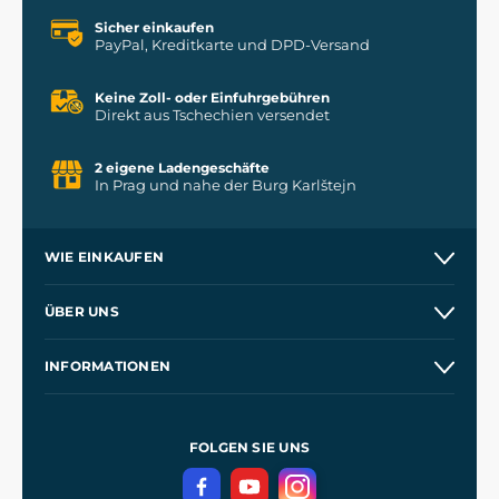
Sicher einkaufen
PayPal, Kreditkarte und DPD-Versand
Keine Zoll- oder Einfuhrgebühren
Direkt aus Tschechien versendet
2 eigene Ladengeschäfte
In Prag und nahe der Burg Karlštejn
WIE EINKAUFEN
Versand und Zahlung
ÜBER UNS
Großhandel
Unsere Geschichte
INFORMATIONEN
Kontakt
Unsere Werkstätten
Allgemeine Geschäftsbedingungen
Referenzen
und
Kingdom Come: Deliverance
Datenschutzerklärung
FOLGEN SIE UNS