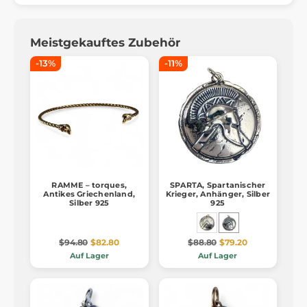
Meistgekauftes Zubehör
-13%
-11%
RAMME – torques,
SPARTA, Spartanischer
Antikes Griechenland,
Krieger, Anhänger, Silber
Silber 925
925
$94.80
$82.80
$88.80
$79.20
Auf Lager
Auf Lager