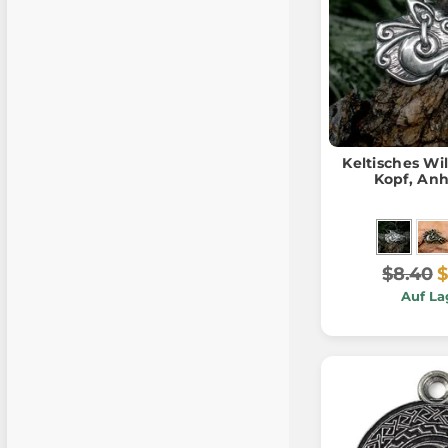
Keltisches Wi
Kopf, An
$8.40
$
Auf La