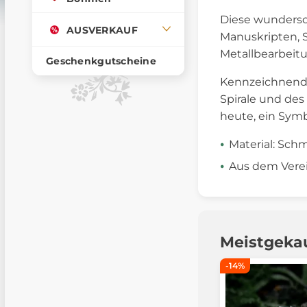
Diese wundersc
AUSVERKAUF
Manuskripten, S
Metallbearbeit
Geschenkgutscheine
Kennzeichnend f
Spirale und des
heute, ein Sym
Material: Sch
Aus dem Verei
Meistgeka
-14%