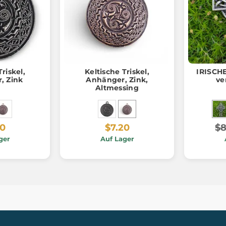
Triskel,
Keltische Triskel,
IRISCHE
, Zink
Anhänger, Zink,
ve
Altmessing
20
$7.20
$8
ger
Auf Lager