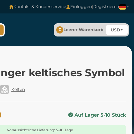
|
Kontakt & Kundenservice
Einloggen
Registrieren
0
Leerer Warenkorb
USD
nger keltisches Symbol
Kelten
0
Auf Lager 5-10 Stück
Voraussichtliche Lieferung: 5–10 Tage