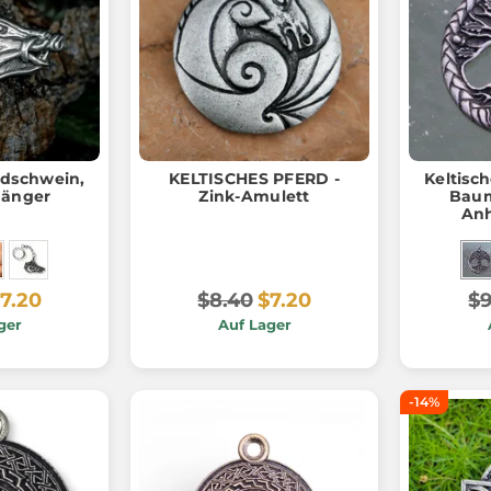
ldschwein,
KELTISCHES PFERD -
Keltisch
hänger
Zink-Amulett
Baum
Anh
7.20
$8.40
$7.20
$9
ger
Auf Lager
-14%