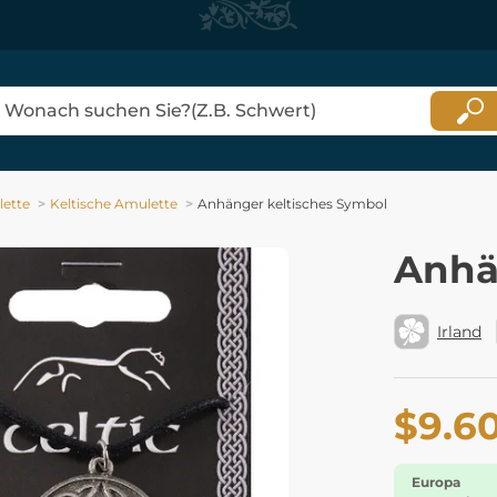
ette
Keltische Amulette
Anhänger keltisches Symbol
Anhä
Irland
$9.6
Europa