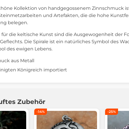
höne Kollektion von handgegossenem Zinnschmuck ist i
teinmetzarbeiten und Artefakten, die die hohe Kunstfe
ung belegen.
ür die keltische Kunst sind die Ausgewogenheit der For
 Geflechts. Die Spirale ist ein natürliches Symbol des W
bol des ewigen Lebens.
muck aus Metall
nigten Königreich importiert
uftes Zubehör
-14%
-25%