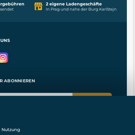
uhrgebühren
2 eigene Ladengeschäfte
rsendet
In Prag und nahe der Burg Karlštejn
 UNS
R ABONNIEREN
ANMELDEN
e Nutzung