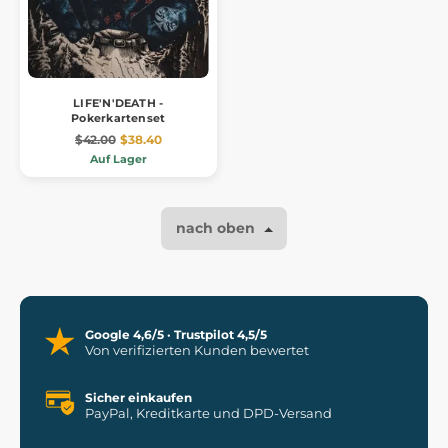
LIFE'N'DEATH -
Pokerkartenset
$42.00
$38.40
Auf Lager
nach oben
Google 4,6/5 · Trustpilot 4,5/5
Von verifizierten Kunden bewertet
Sicher einkaufen
PayPal, Kreditkarte und DPD-Versand