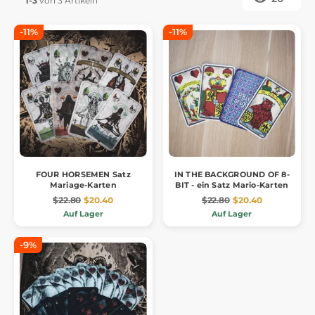
1-3
von 3 Artikeln
-11%
-11%
FOUR HORSEMEN Satz
IN THE BACKGROUND OF 8-
Mariage-Karten
BIT - ein Satz Mario-Karten
$22.80
$20.40
$22.80
$20.40
Auf Lager
Auf Lager
-9%