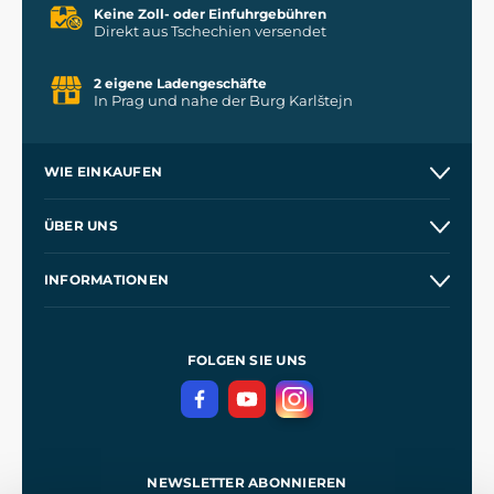
Keine Zoll- oder Einfuhrgebühren
Direkt aus Tschechien versendet
2 eigene Ladengeschäfte
In Prag und nahe der Burg Karlštejn
WIE EINKAUFEN
Versand und Zahlung
ÜBER UNS
Großhandel
Unsere Geschichte
INFORMATIONEN
Kontakt
Unsere Werkstätten
Allgemeine Geschäftsbedingungen
Referenzen
und
Kingdom Come: Deliverance
Datenschutzerklärung
FOLGEN SIE UNS
NEWSLETTER ABONNIEREN