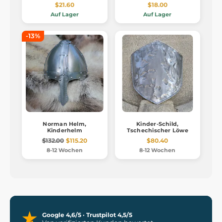
$21.60
$18.00
Auf Lager
Auf Lager
-13%
Norman Helm,
Kinder-Schild,
Kinderhelm
Tschechischer Löwe
$132.00
$115.20
$80.40
8-12 Wochen
8-12 Wochen
Google 4,6/5 · Trustpilot 4,5/5