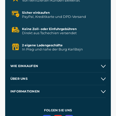
Von verifizierten Kunden bewertet
Sicher einkaufen
PayPal, Kreditkarte und DPD-Versand
Keine Zoll- oder Einfuhrgebühren
Direkt aus Tschechien versendet
2 eigene Ladengeschäfte
In Prag und nahe der Burg Karlštejn
WIE EINKAUFEN
Versand und Zahlung
ÜBER UNS
Großhandel
Unsere Geschichte
INFORMATIONEN
Kontakt
Unsere Werkstätten
Allgemeine Geschäftsbedingungen
Referenzen
und
Kingdom Come: Deliverance
Datenschutzerklärung
FOLGEN SIE UNS